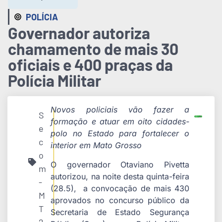
POLÍCIA
Governador autoriza
chamamento de mais 30
oficiais e 400 praças da
Polícia Militar
Novos policiais vão fazer a
S
formação e atuar em oito cidades-
e
polo no Estado para fortalecer o
c
interior em Mato Grosso
o
O governador Otaviano Pivetta
m
autorizou, na noite desta quinta-feira
-
(28.5), a convocação de mais 430
M
aprovados no concurso público da
T
Secretaria de Estado Segurança