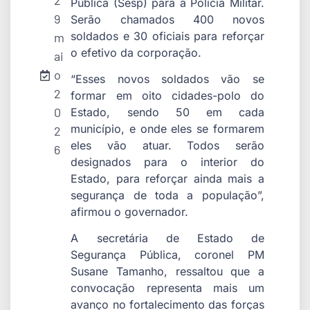
2
Pública (Sesp) para a Polícia Militar.
9
Serão chamados 400 novos
soldados e 30 oficiais para reforçar
m
o efetivo da corporação.
ai
o
“Esses novos soldados vão se
2
formar em oito cidades-polo do
0
Estado, sendo 50 em cada
município, e onde eles se formarem
2
eles vão atuar. Todos serão
6
designados para o interior do
Estado, para reforçar ainda mais a
segurança de toda a população”,
afirmou o governador.
A secretária de Estado de
Segurança Pública, coronel PM
Susane Tamanho, ressaltou que a
convocação representa mais um
avanço no fortalecimento das forças