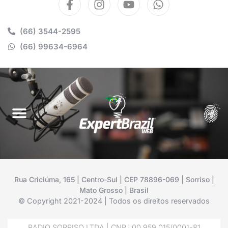
(66) 3544-2595
(66) 99634-6964
Rua Criciúma, 165 | Centro-Sul | CEP 78896-069 | Sorriso |
Mato Grosso | Brasil
© Copyright 2021-2024 | Todos os direitos reservados
RADIO SORRISO LTDA | CNPJ 00.959.015/0001-81