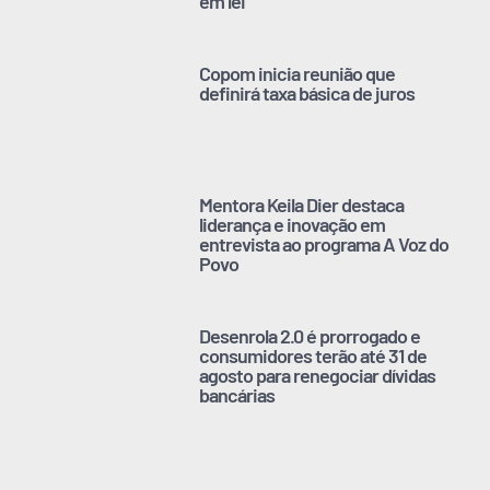
em lei
Copom inicia reunião que
definirá taxa básica de juros
Mentora Keila Dier destaca
liderança e inovação em
entrevista ao programa A Voz do
Povo
Desenrola 2.0 é prorrogado e
consumidores terão até 31 de
agosto para renegociar dívidas
bancárias