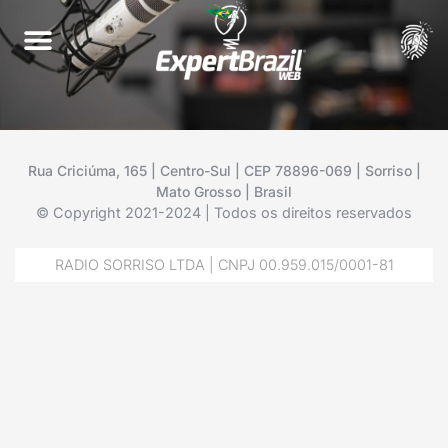
Rua Criciúma, 165 | Centro-Sul | CEP 78896-069 | Sorriso |
Mato Grosso | Brasil
© Copyright 2021-2024 | Todos os direitos reservados
RADIO SORRISO LTDA | CNPJ 00.959.015/0001-81