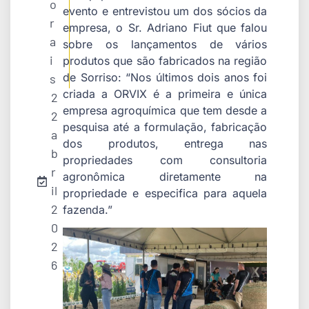
o
evento e entrevistou um dos sócios da
r
empresa, o Sr. Adriano Fiut que falou
a
sobre os lançamentos de vários
i
produtos que são fabricados na região
de Sorriso: “Nos últimos dois anos foi
s
criada a ORVIX é a primeira e única
2
empresa agroquímica que tem desde a
2
pesquisa até a formulação, fabricação
a
dos produtos, entrega nas
b
propriedades com consultoria
r
agronômica diretamente na
il
propriedade e especifica para aquela
2
fazenda.”
0
2
6