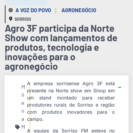
|
A VOZ DO POVO
AGRONEGÓCIO
SORRISO
Agro 3F participa da Norte
Show com lançamentos de
produtos, tecnologia e
inovações para o
agronegócio
A empresa sorrisense Agro 3F está
M
presente na Norte show em Sinop em
il
um stand montado para receber
e
produtores rurais de Sorriso e região
n
com produtos inovadores para o
a
campo.
M
A equipe da Sorriso FM esteve no