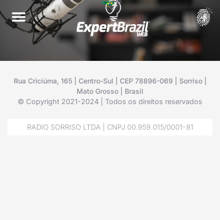
Rua Criciúma, 165 | Centro-Sul | CEP 78896-069 | Sorriso |
Mato Grosso | Brasil
© Copyright 2021-2024 | Todos os direitos reservados
RADIO SORRISO LTDA | CNPJ 00.959.015/0001-81