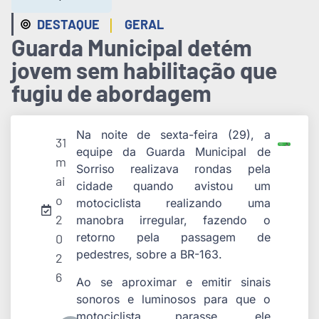
|
DESTAQUE
GERAL
Guarda Municipal detém
jovem sem habilitação que
fugiu de abordagem
Na noite de sexta-feira (29), a
31
equipe da Guarda Municipal de
m
Sorriso realizava rondas pela
ai
cidade quando avistou um
o
motociclista realizando uma
2
manobra irregular, fazendo o
retorno pela passagem de
0
pedestres, sobre a BR-163.
2
6
Ao se aproximar e emitir sinais
sonoros e luminosos para que o
motociclista parasse, ele