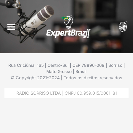
Rua Criciúma, 165 | Centro-Sul | CEP 78896-069 | Sorriso |
Mato Grosso | Brasil
© Copyright 2021-2024 | Todos os direitos reservados
RADIO SORRISO LTDA | CNPJ 00.959.015/0001-81