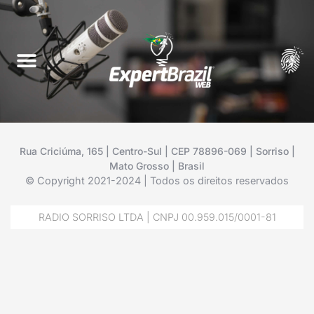
Rua Criciúma, 165 | Centro-Sul | CEP 78896-069 | Sorriso |
Mato Grosso | Brasil
© Copyright 2021-2024 | Todos os direitos reservados
RADIO SORRISO LTDA | CNPJ 00.959.015/0001-81