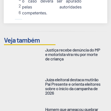
o caso deverá ser apurado
2
pelas autoridades
6
competentes.
Veja também
Justiça recebe denúncia do MP
e motorista vira réu por morte
de criança
Juíza eleitoral destaca mutirão
Pai Presente e orienta eleitores
sobre o início da campanha de
2026
Homem que ameaçou quebrar