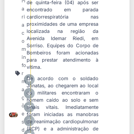
M
de quinta-feira (04) após ser
a
encontrado em parada
ri
cardiorrespiratória nas
proximidades de uma empresa
a
localizada na região da
c
Avenida Idemar Riedi, em
o
Sorriso. Equipes do Corpo de
m
Bombeiros foram acionadas
in
para prestar atendimento à
fo
vítima.
r
De acordo com o soldado
m
Jonatas, ao chegarem ao local
a
os militares encontraram o
ç
homem caído ao solo e sem
õ
sinais vitais. Imediatamente
e
foram iniciadas as manobras
s
de reanimação cardiopulmonar
(RCP) e a administração de
d