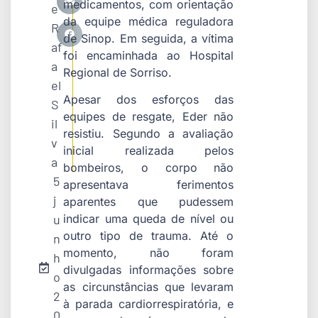
medicamentos, com orientação
e
da equipe médica reguladora
R
de Sinop. Em seguida, a vítima
af
foi encaminhada ao Hospital
a
Regional de Sorriso.
el
Apesar dos esforços das
S
equipes de resgate, Eder não
il
resistiu. Segundo a avaliação
v
inicial realizada pelos
a
bombeiros, o corpo não
5
apresentava ferimentos
j
aparentes que pudessem
u
indicar uma queda de nível ou
outro tipo de trauma. Até o
n
momento, não foram
h
divulgadas informações sobre
o
as circunstâncias que levaram
2
à parada cardiorrespiratória, e
0