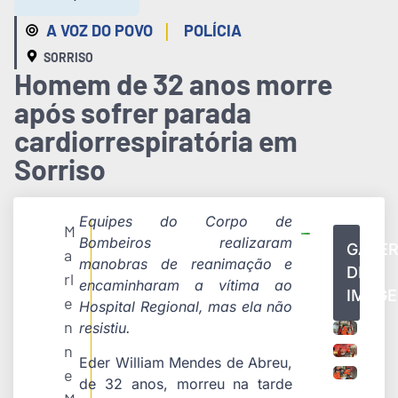
|
A VOZ DO POVO
POLÍCIA
SORRISO
Homem de 32 anos morre
após sofrer parada
cardiorrespiratória em
Sorriso
Equipes do Corpo de
M
Bombeiros realizaram
GALER
a
manobras de reanimação e
DE
rl
encaminharam a vítima ao
IMAG
e
Hospital Regional, mas ela não
n
resistiu.
n
Eder William Mendes de Abreu,
e
de 32 anos, morreu na tarde