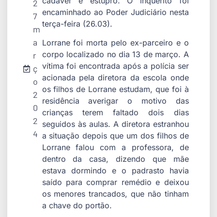
cadáver e estupro. O inquérito foi
2
encaminhado ao Poder Judiciário nesta
7
terça-feira (26.03).
m
a
Lorrane foi morta pelo ex-parceiro e o
corpo localizado no dia 13 de março. A
r
vítima foi encontrada após a polícia ser
ç
acionada pela diretora da escola onde
o
os filhos de Lorrane estudam, que foi à
2
residência averigar o motivo das
0
crianças terem faltado dois dias
2
seguidos às aulas. A diretora estranhou
4
a situação depois que um dos filhos de
Lorrane falou com a professora, de
dentro da casa, dizendo que mãe
estava dormindo e o padrasto havia
saído para comprar remédio e deixou
os menores trancados, que não tinham
a chave do portão.