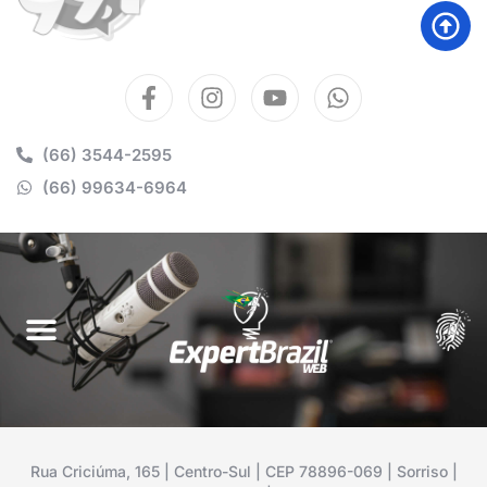
(66) 3544-2595
(66) 99634-6964
Rua Criciúma, 165 | Centro-Sul | CEP 78896-069 | Sorriso |