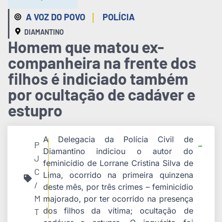
|
A VOZ DO POVO
POLÍCIA
DIAMANTINO
Homem que matou ex-
companheira na frente dos
filhos é indiciado também
por ocultação de cadáver e
estupro
A Delegacia da Polícia Civil de
P
Diamantino indiciou o autor do
J
feminicídio de Lorrane Cristina Silva de
C
Lima, ocorrido na primeira quinzena
/
deste mês, por três crimes – feminicídio
M
majorado, por ter ocorrido na presença
dos filhos da vítima; ocultação de
T