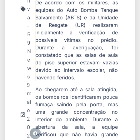
il
De acordo com os militares, as
v
equipes do Auto Bomba Tanque
a
Salvamento (ABTS) e da Unidade
de Resgate (UR) realizaram
-
inicialmente a verificação de
R
possíveis vítimas no prédio.
9
Durante a averiguação, foi
N
constatado que as salas de aula
e
do piso superior estavam vazias
w
devido ao intervalo escolar, não
s
havendo feridos.
9
Ao chegarem até a sala atingida,
m
os bombeiros identificaram pouca
ai
fumaça saindo pela porta, mas
o
uma grande concentração no
2
interior do ambiente. Durante a
0
abertura da sala, a equipe
verificou que não havia grande
2