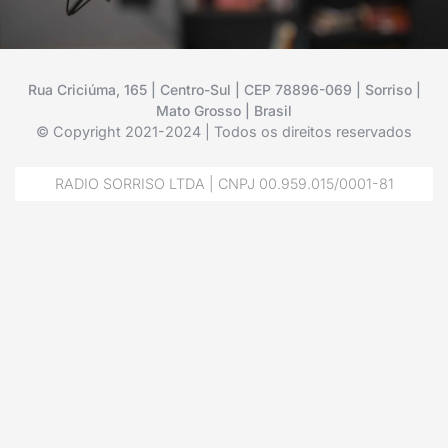
Rua Criciúma, 165 | Centro-Sul | CEP 78896-069 | Sorriso |
Mato Grosso | Brasil
© Copyright 2021-2024 | Todos os direitos reservados
RADIO SORRISO LTDA | CNPJ 00.959.015/0001-81