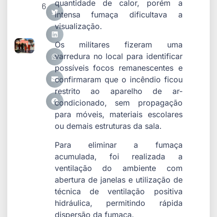
quantidade de calor, porém a
6
intensa fumaça dificultava a
visualização.
Os militares fizeram uma
varredura no local para identificar
possíveis focos remanescentes e
confirmaram que o incêndio ficou
restrito ao aparelho de ar-
condicionado, sem propagação
para móveis, materiais escolares
ou demais estruturas da sala.
Para eliminar a fumaça
acumulada, foi realizada a
ventilação do ambiente com
abertura de janelas e utilização de
técnica de ventilação positiva
hidráulica, permitindo rápida
dispersão da fumaça.