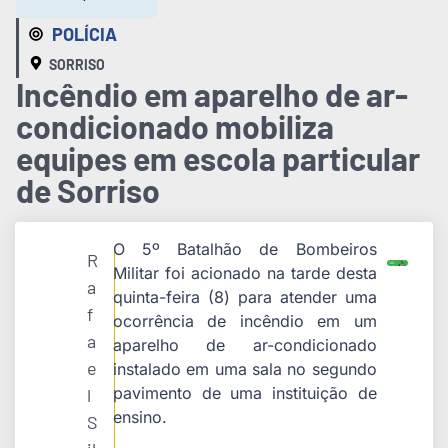
POLÍCIA
SORRISO
Incêndio em aparelho de ar-
condicionado mobiliza
equipes em escola particular
de Sorriso
O 5º Batalhão de Bombeiros
R
Militar foi acionado na tarde desta
a
quinta-feira (8) para atender uma
f
ocorrência de incêndio em um
a
aparelho de ar-condicionado
e
instalado em uma sala no segundo
pavimento de uma instituição de
l
ensino.
S