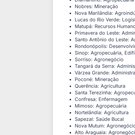
Nobres: Mineração
Nova Marilândia: Agroindú
Lucas do Rio Verde: Logís
Matupá: Recursos Human
Primavera do Leste: Admin
Santo Antônio do Leste: A
Rondonópolis: Desenvolvi
Sinop: Agropecuária, Edif
Sorriso: Agronegócio
Tangará da Serra: Adminis
Várzea Grande: Administr
Poconé: Mineração
Querência: Agricultura
Santa Terezinha: Agropecu
Confresa: Enfermagem
Mimoso: Agropecuária
Nortelândia: Agricultura
Sapezal: Saúde Bucal
Nova Mutum: Agronegóci
Alto Araguaia: Agronegóci