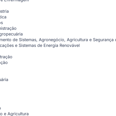
stria
tica
os
istração
gropecuária
mento de Sistemas, Agronegócio, Agricultura e Segurança 
icações e Sistemas de Energia Renovável
tração
ação
ária
o
o e Agricultura