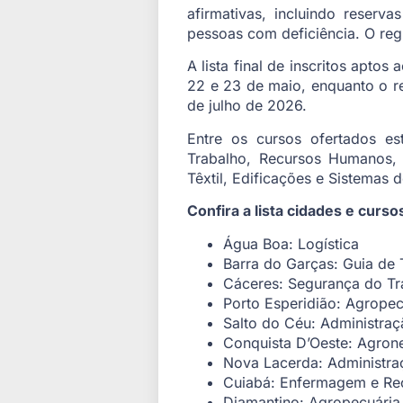
afirmativas, incluindo reserv
pessoas com deficiência. O regu
A lista final de inscritos apto
22 e 23 de maio, enquanto o res
de julho de 2026.
Entre os cursos ofertados es
Trabalho, Recursos Humanos, 
Têxtil, Edificações e Sistemas 
Confira a lista cidades e curs
Água Boa: Logística
Barra do Garças: Guia de
Cáceres: Segurança do Tr
Porto Esperidião: Agropec
Salto do Céu: Administraç
Conquista D’Oeste: Agron
Nova Lacerda: Administra
Cuiabá: Enfermagem e R
Diamantino: Agropecuári