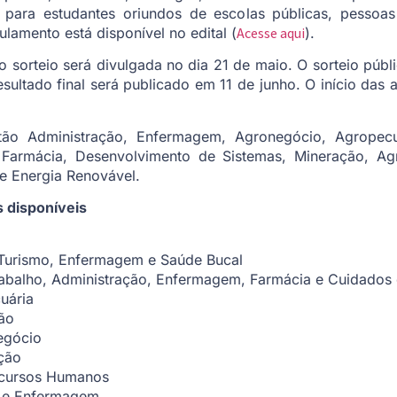
as para estudantes oriundos de escolas públicas, pessoa
lamento está disponível no edital (
Acesse aqui
).
s ao sorteio será divulgada no dia 21 de maio. O sorteio púb
ultado final será publicado em 11 de junho. O início das a
tão Administração, Enfermagem, Agronegócio, Agropecu
Farmácia, Desenvolvimento de Sistemas, Mineração, Agric
de Energia Renovável.
os disponíveis
 Turismo, Enfermagem e Saúde Bucal
abalho, Administração, Enfermagem, Farmácia e Cuidados 
uária
ão
egócio
ção
ecursos Humanos
a e Enfermagem