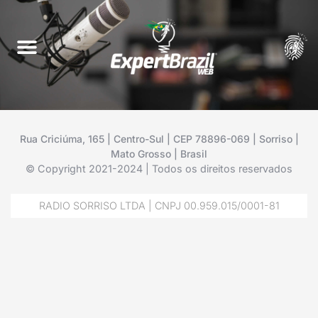
Rua Criciúma, 165 | Centro-Sul | CEP 78896-069 | Sorriso |
Mato Grosso | Brasil
© Copyright 2021-2024 | Todos os direitos reservados
RADIO SORRISO LTDA | CNPJ 00.959.015/0001-81