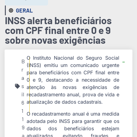
GERAL
INSS alerta beneficiários
com CPF final entre 0 e 9
sobre novas exigências
O Instituto Nacional do Seguro Social
B
(INSS) emitiu um comunicado urgente
r
para beneficiários com CPF final entre
a
0 e 9, destacando a necessidade de
s
atenção às novas exigências de
il
recadastramento anual, prova de vida e
atualização de dados cadastrais.
6
1
O recadastramento anual é uma medida
1
adotada pelo INSS para garantir que os
9
dados dos beneficiários estejam
a
atualizados, evitando fraudes e