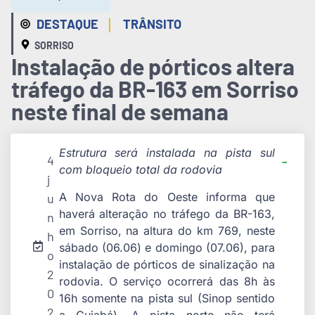
|
DESTAQUE
TRÂNSITO
SORRISO
Instalação de pórticos altera
tráfego da BR-163 em Sorriso
neste final de semana
Estrutura será instalada na pista sul
4
com bloqueio total da rodovia
j
A Nova Rota do Oeste informa que
u
haverá alteração no tráfego da BR-163,
n
em Sorriso, na altura do km 769, neste
h
sábado (06.06) e domingo (07.06), para
o
instalação de pórticos de sinalização na
2
rodovia. O serviço ocorrerá das 8h às
0
16h somente na pista sul (Sinop sentido
2
a Cuiabá). A pista norte não terá