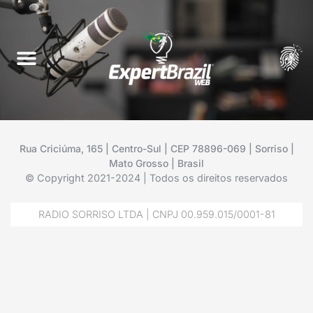
Rua Criciúma, 165 | Centro-Sul | CEP 78896-069 | Sorriso |
Mato Grosso | Brasil
© Copyright 2021-2024 | Todos os direitos reservados
RADIO SORRISO LTDA | CNPJ 00.959.015/0001-81