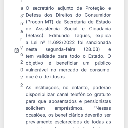
i
a
O secretário adjunto de Proteção e
Defesa dos Direitos do Consumidor
31
(Procon-MT) da Secretaria de Estado
m
de Assistência Social e Cidadania
a
(Setasc), Edmundo Taques, explica
r
a Lei nº 11.692/2022 foi sancionada
ç
nesta segunda-feira (28.03) e
o
tem validade para todo o Estado. O
2
objetivo é beneficiar um público
0
vulnerável no mercado de consumo,
que é o de idosos.
2
2
As instituições, no entanto, poderão
disponibilizar canal telefônico gratuito
para que aposentados e pensionistas
solicitem empréstimos. “Nessas
ocasiões, os beneficiários deverão ser
previamente esclarecidos de todas as