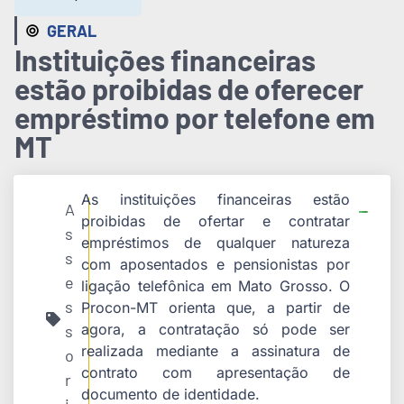
GERAL
Instituições financeiras
estão proibidas de oferecer
empréstimo por telefone em
MT
As instituições financeiras estão
A
proibidas de ofertar e contratar
s
empréstimos de qualquer natureza
s
com aposentados e pensionistas por
e
ligação telefônica em Mato Grosso. O
s
Procon-MT orienta que, a partir de
agora, a contratação só pode ser
s
realizada mediante a assinatura de
o
contrato com apresentação de
r
documento de identidade.