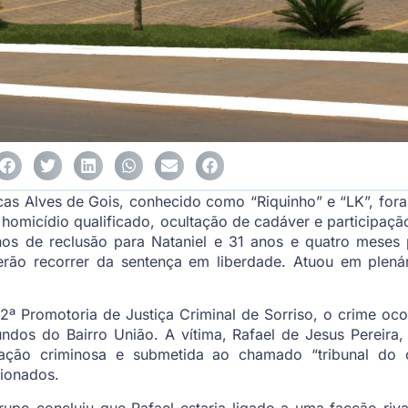
cas Alves de Gois, conhecido como “Riquinho” e “LK”, for
e homicídio qualificado, ocultação de cadáver e participaç
os de reclusão para Nataniel e 31 anos e quatro meses p
rão recorrer da sentença em liberdade. Atuou em plenár
ª Promotoria de Justiça Criminal de Sorriso, o crime oc
ndos do Bairro União. A vítima, Rafael de Jesus Pereira,
zação criminosa e submetida ao chamado “tribunal do cr
ionados.
upo concluiu que Rafael estaria ligado a uma facção rival