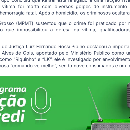
vítima foi morta com diversos golpes de instrumento p
emorragia fatal. Após o homicídio, os criminosos ocultar
 Grosso (MPMT) sustentou que o crime foi praticado por
o que impossibilitou a defesa da vítima, qualificadoras
de Justiça Luiz Fernando Rossi Pipino destacou a importâ
s Alves de Gois, apontado pelo Ministério Público como u
omo “Riquinho” e “LK”, ele é investigado por envolviment
nosa “comando vermelho”, sendo nove consumados e um t