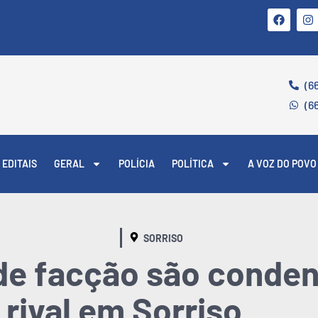
(6
(6
EDITAIS
GERAL
POLÍCIA
POLÍTICA
A VOZ DO POVO
SORRISO
 de facção são conde
 rival em Sorriso