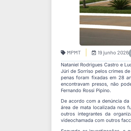
MPMT
19 junho 2026
Nataniel Rodrigues Castro e Lu
Júri de Sorriso pelos crimes d
penas foram fixadas em 28 an
encontravam presos, não pode
Fernando Rossi Pipino.
De acordo com a denúncia da 2
área de mata localizada nos fu
outros integrantes da organi
videochamada com outros facc
Segundo as investigações, o gr