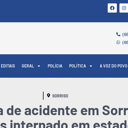
(6
(6
EDITAIS
GERAL
POLÍCIA
POLÍTICA
A VOZ DO POVO
SORRISO
 de acidente em Sorr
as internado em esta