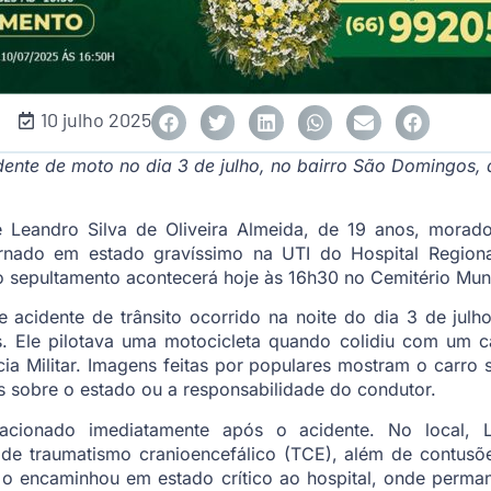
10 julho 2025
dente de moto no dia 3 de julho, no bairro São Domingos, 
 Leandro Silva de Oliveira Almeida, de 19 anos, morado
ernado em estado gravíssimo na UTI do Hospital Regiona
 o sepultamento acontecerá hoje às 16h30 no Cemitério Muni
 acidente de trânsito ocorrido na noite do dia 3 de julh
. Ele pilotava uma motocicleta quando colidiu com um ca
cia Militar. Imagens feitas por populares mostram o carro
s sobre o estado ou a responsabilidade do condutor.
cionado imediatamente após o acidente. No local, 
is de traumatismo cranioencefálico (TCE), além de contus
 o encaminhou em estado crítico ao hospital, onde perm