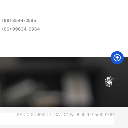
(66) 3544-2595
(66) 99634-6964
RADIO SORRISO LTDA | CNPJ 00.959.015/0001-81