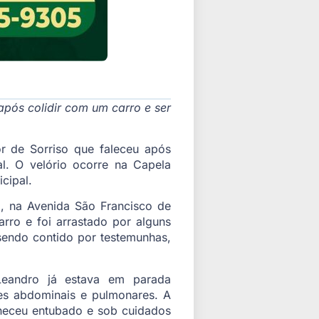
após colidir com um carro e ser
r de Sorriso que faleceu após
l. O velório ocorre na Capela
cipal.
o, na Avenida São Francisco de
rro e foi arrastado por alguns
 sendo contido por testemunhas,
Leandro já estava em parada
ões abdominais e pulmonares. A
aneceu entubado e sob cuidados