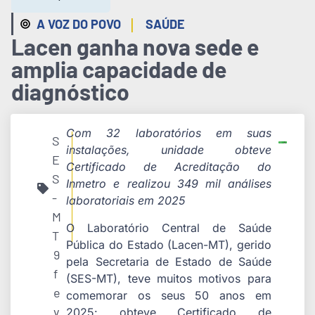
|
A VOZ DO POVO
SAÚDE
Lacen ganha nova sede e
amplia capacidade de
diagnóstico
Com 32 laboratórios em suas
S
instalações, unidade obteve
E
Certificado de Acreditação do
S
Inmetro e realizou 349 mil análises
-
laboratoriais em 2025
M
O Laboratório Central de Saúde
T
Pública do Estado (Lacen-MT), gerido
9
pela Secretaria de Estado de Saúde
f
(SES-MT), teve muitos motivos para
e
comemorar os seus 50 anos em
v
2025: obteve Certificado de