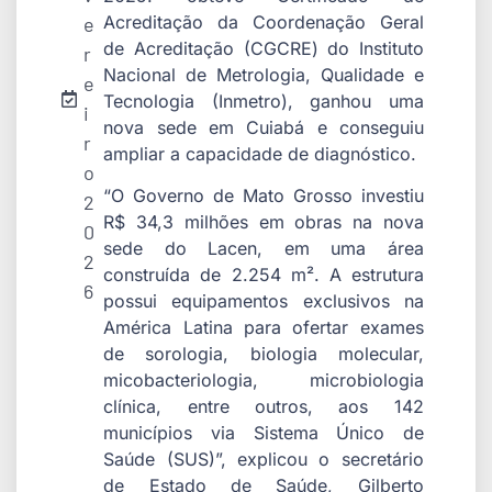
Acreditação da Coordenação Geral
e
de Acreditação (CGCRE) do Instituto
r
Nacional de Metrologia, Qualidade e
e
Tecnologia (Inmetro), ganhou uma
i
nova sede em Cuiabá e conseguiu
r
ampliar a capacidade de diagnóstico.
o
“O Governo de Mato Grosso investiu
2
R$ 34,3 milhões em obras na nova
0
sede do Lacen, em uma área
2
construída de 2.254 m². A estrutura
6
possui equipamentos exclusivos na
América Latina para ofertar exames
de sorologia, biologia molecular,
micobacteriologia, microbiologia
clínica, entre outros, aos 142
municípios via Sistema Único de
Saúde (SUS)”, explicou o secretário
de Estado de Saúde, Gilberto