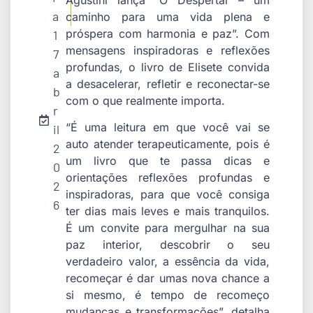
a
caminho para uma vida plena e
próspera com harmonia e paz”. Com
1
mensagens inspiradoras e reflexões
7
profundas, o livro de Elisete convida
a
a desacelerar, refletir e reconectar-se
b
com o que realmente importa.
r
“É uma leitura em que você vai se
il
auto atender terapeuticamente, pois é
2
um livro que te passa dicas e
0
orientações reflexões profundas e
2
inspiradoras, para que você consiga
6
ter dias mais leves e mais tranquilos.
É um convite para mergulhar na sua
paz interior, descobrir o seu
verdadeiro valor, a essência da vida,
recomeçar é dar umas nova chance a
si mesmo, é tempo de recomeço
mudanças e transformações”, detalha