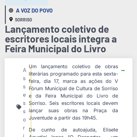
A VOZ DO POVO
SORRISO
Lançamento coletivo de
escritores locais integra a
Feira Municipal do Livro
Um lançamento coletivo de obras
A
literárias programado para esta sexta-
s
feira, dia 17, marca as ações do V
s
Fórum Municipal de Cultura de Sorriso
e
e da Feira Municipal do Livro de
s
Sorriso. Seis escritores locais devem
lançar suas obras na Praça da
s
Juventude a partir das 19h45.
o
r
De cunho de autoajuda, Elisete
i
Agustini lança “O Despertar – um