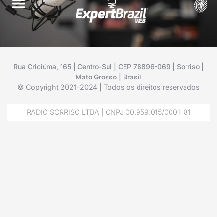
Rua Criciúma, 165 | Centro-Sul | CEP 78896-069 | Sorriso |
Mato Grosso | Brasil
© Copyright 2021-2024 | Todos os direitos reservados
RADIO SORRISO LTDA | CNPJ 00.959.015/0001-81