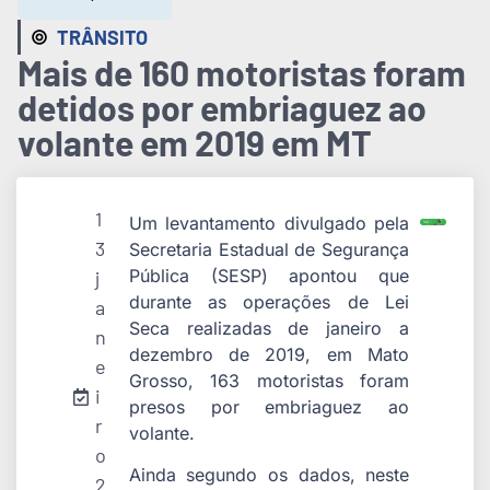
TRÂNSITO
Mais de 160 motoristas foram
detidos por embriaguez ao
volante em 2019 em MT
1
Um levantamento divulgado pela
3
Secretaria Estadual de Segurança
Pública (SESP) apontou que
j
durante as operações de Lei
a
Seca realizadas de janeiro a
n
dezembro de 2019, em Mato
e
Grosso, 163 motoristas foram
i
presos por embriaguez ao
r
volante.
o
Ainda segundo os dados, neste
2