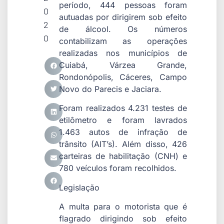
período, 444 pessoas foram
0
autuadas por dirigirem sob efeito
2
de álcool. Os números
0
contabilizam as operações
realizadas nos municípios de
Cuiabá, Várzea Grande,
Rondonópolis, Cáceres, Campo
Novo do Parecis e Jaciara.
Foram realizados 4.231 testes de
etilômetro e foram lavrados
1.463 autos de infração de
trânsito (AIT’s). Além disso, 426
carteiras de habilitação (CNH) e
780 veículos foram recolhidos.
Legislação
A multa para o motorista que é
flagrado dirigindo sob efeito