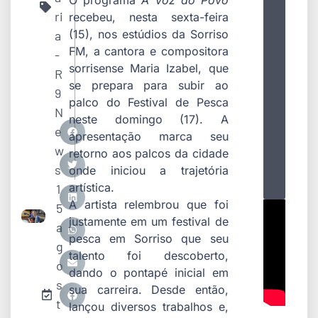
ri
recebeu, nesta sexta-feira
(15), nos estúdios da Sorriso
a
FM, a cantora e compositora
-
sorrisense Maria Izabel, que
R
se prepara para subir ao
9
palco do Festival de Pesca
N
neste domingo (17). A
e
apresentação marca seu
w
retorno aos palcos da cidade
s
onde iniciou a trajetória
artística.
1
A artista relembrou que foi
5
justamente em um festival de
a
pesca em Sorriso que seu
g
talento foi descoberto,
o
dando o pontapé inicial em
s
sua carreira. Desde então,
t
lançou diversos trabalhos e,