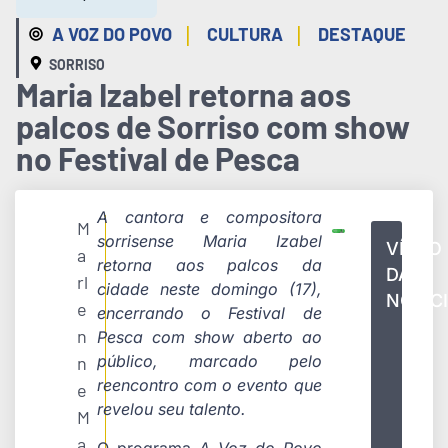
|
|
A VOZ DO POVO
CULTURA
DESTAQUE
SORRISO
Maria Izabel retorna aos
palcos de Sorriso com show
no Festival de Pesca
A cantora e compositora
M
sorrisense Maria Izabel
VÍDEO
a
retorna aos palcos da
DA
rl
cidade neste domingo (17),
NOTÍC
e
encerrando o Festival de
n
Pesca com show aberto ao
público, marcado pelo
n
reencontro com o evento que
e
revelou seu talento.
M
a
O programa
A Voz do Povo