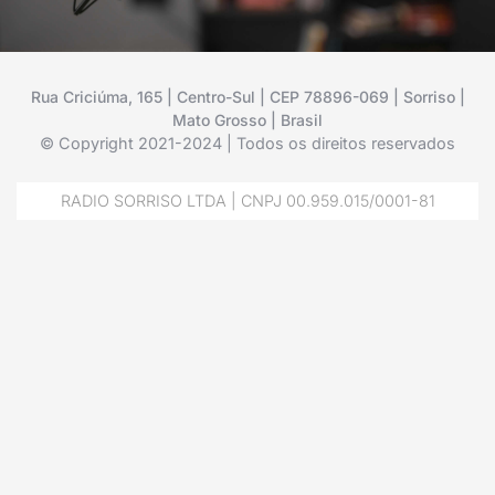
Rua Criciúma, 165 | Centro-Sul | CEP 78896-069 | Sorriso |
Mato Grosso | Brasil
© Copyright 2021-2024 | Todos os direitos reservados
RADIO SORRISO LTDA | CNPJ 00.959.015/0001-81