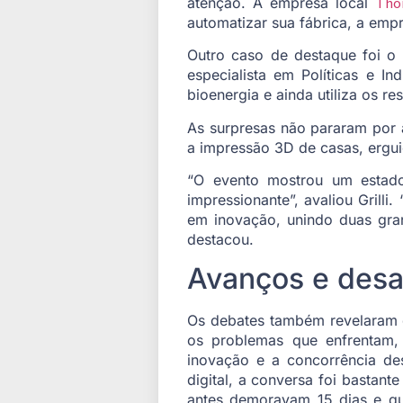
atenção. A empresa local
Thon
automatizar sua fábrica, a emp
Outro caso de destaque foi 
especialista em Políticas e In
bioenergia e ainda utiliza os r
As surpresas não pararam por 
a impressão 3D de casas, ergu
“O evento mostrou um estado
impressionante”, avaliou Grill
em inovação, unindo duas grand
destacou.
Avanços e desa
Os debates também revelaram d
os problemas que enfrentam, 
inovação e a concorrência de
digital, a conversa foi bastante
antes demoravam 15 dias e que