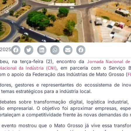
 2025
eu, na terça-feira (2), encontro da
Jornada Nacional de
acional da Indústria (CNI)
, em parceria com o Serviço B
com o apoio da Federação das Indústrias de Mato Grosso (
F
ores, gestores e representantes do ecossistema de ino
temas estratégicos para a indústria local.
tes sobre transformação digital, logística industrial,
ão empresarial. O objetivo foi aproximar empresas, espe
fortaleçam a competitividade frente às novas demandas do
 o evento mostrou que o Mato Grosso já vive essa trans