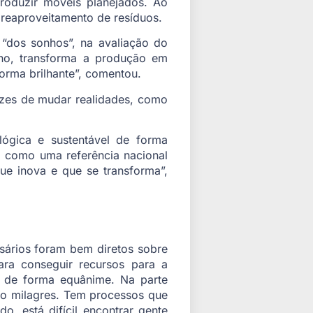
roduzir móveis planejados. Ao
 reaproveitamento de resíduos.
l “dos sonhos”, na avaliação do
ilho, transforma a produção em
forma brilhante”, comentou.
azes de mudar realidades, como
ógica e sustentável de forma
do como uma referência nacional
ue inova e que se transforma”,
sários foram bem diretos sobre
ara conseguir recursos para a
s de forma equânime. Na parte
zendo milagres. Tem processos que
, está difícil encontrar gente