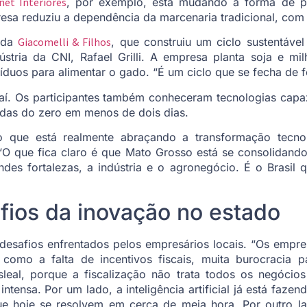
et Interiores
, por exemplo, está mudando a forma de p
resa reduziu a dependência da marcenaria tradicional, com
o da
Giacomelli & Filhos
, que construiu um ciclo sustentáve
dústria da CNI, Rafael Grilli. A empresa planta soja e m
esíduos para alimentar o gado. “É um ciclo que se fecha de 
aí. Os participantes também conheceram tecnologias cap
idas do zero em menos de dois dias.
 que está realmente abraçando a transformação tecnol
i. “O que fica claro é que Mato Grosso está se consolidan
es fortalezas, a indústria e o agronegócio. É o Brasil q
fios da inovação no estado
esafios enfrentados pelos empresários locais. “Os empre
como a falta de incentivos fiscais, muita burocracia p
sleal, porque a fiscalização não trata todos os negócio
 intensa. Por um lado, a inteligência artificial já está fa
 hoje se resolvem em cerca de meia hora. Por outro lado