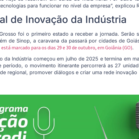
ecnologias para funcionar no nível da empresa”, explicou Ra
l de Inovação da Indústria
rosso foi o primeiro estado a receber a jornada. Serão s
Além de Sinop, a caravana da passará por cidades de Goiá
 está marcado para os dias 29 e 30 de outubro, em Goiânia (GO)
.
o da Indústria começou em julho de 2025 e termina em m
e período, o movimento itinerante percorrerá as 27 unida
de regional, promover diálogos e criar uma rede inovação 