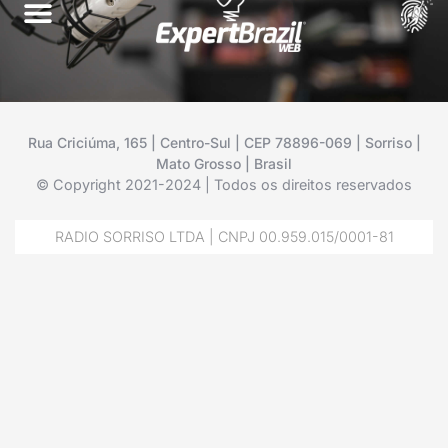
Rua Criciúma, 165 | Centro-Sul | CEP 78896-069 | Sorriso |
Mato Grosso | Brasil
© Copyright 2021-2024 | Todos os direitos reservados
RADIO SORRISO LTDA | CNPJ 00.959.015/0001-81