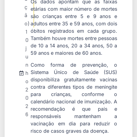
Os dados apontam que as faixas
ç
etárias com maior número de mortes
ã
são crianças entre 5 e 9 anos e
o)
adultos entre 35 e 59 anos, com dois
óbitos registrados em cada grupo.
1
Também houve mortes entre pessoas
0
de 10 a 14 anos, 20 a 34 anos, 50 a
j
59 anos e maiores de 60 anos.
u
n
Como forma de prevenção, o
Sistema Único de Saúde (SUS)
h
disponibiliza gratuitamente vacinas
o
contra diferentes tipos de meningite
2
para crianças, conforme o
0
calendário nacional de imunização. A
2
recomendação é que pais e
6
responsáveis mantenham a
vacinação em dia para reduzir o
risco de casos graves da doença.