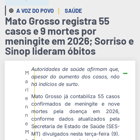
|
A VOZ DO POVO
SAÚDE
Mato Grosso registra 55
casos e 9 mortes por
meningite em 2026; Sorriso e
Sinop lideram óbitos
Autoridades de saúde afirmam que,
M
apesar do aumento dos casos, não
a
há indícios de surto.
rl
Mato Grosso já contabiliza 55 casos
e
confirmados de meningite e nove
n
mortes pela doença em 2026,
n
conforme dados atualizados pela
e
Secretaria de Estado de Saúde (SES-
M
MT) divulgados nesta terça-feira (9).