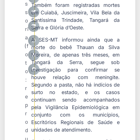
s
Também foram registradas mortes
s
em
Cuiabá
,
Juscimeira
,
Vila Bela da
o
Santíssima Trindade
,
Tangará da
Serra
e
Glória d’Oeste
.
ri
a
A SES-MT informou ainda que a
(f
morte do bebê Thauan da Silva
o
Moreira, de apenas três meses, em
Tangará da Serra, segue sob
t
investigação para confirmar se
o
houve relação com meningite.
:
Segundo a pasta, não há indícios de
r
surto no estado, e os casos
e
continuam sendo acompanhados
p
pela Vigilância Epidemiológica em
r
conjunto com os municípios,
o
Escritórios Regionais de Saúde e
unidades de atendimento.
d
u