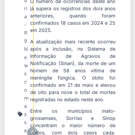
a
O número de ocorrências deste ano
ri
já supera os registros dos dois anos
anteriores, quando foram
a
confirmados 18 casos em 2024 e 25
-
em 2025.
R
9
A atualização mais recente ocorreu
N
após a inclusão, no Sistema de
Informação de Agravos de
e
Notificação (Sinan), da morte de um
w
homem de 58 anos vítima de
s
meningite fúngica. O óbito foi
c
confirmado em 21 de maio e elevou
o
de oito para nove o total de mortes
m
registradas no estado neste ano.
a
Entre os municípios mato-
s
grossenses,
Sorriso
e
Sinop
s
concentram o maior número de
e
óbitos, com dois casos cada.