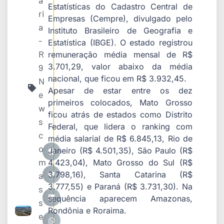
a
Estatísticas do Cadastro Central de
ri
Empresas (Cempre), divulgado pelo
a
Instituto Brasileiro de Geografia e
-
Estatística (IBGE). O estado registrou
R
remuneração média mensal de R$
3.701,29, valor abaixo da média
9
nacional, que ficou em R$ 3.932,45.
N
Apesar de estar entre os dez
e
primeiros colocados, Mato Grosso
w
ficou atrás de estados como Distrito
s
Federal, que lidera o ranking com
c
média salarial de R$ 6.845,13, Rio de
o
Janeiro (R$ 4.501,35), São Paulo (R$
m
4.423,04), Mato Grosso do Sul (R$
3.798,16), Santa Catarina (R$
a
3.777,55) e Paraná (R$ 3.731,30). Na
s
sequência aparecem Amazonas,
s
Rondônia e Roraima.
e