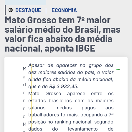
|
DESTAQUE
ECONOMIA
Mato Grosso tem 7º maior
salário médio do Brasil, mas
valor fica abaixo da média
nacional, aponta IBGE
Apesar de aparecer no grupo dos
M
dez maiores salários do país, o valor
a
ainda fica abaixo da média nacional,
rl
que é de R$ 3.932,45.
e
Mato Grosso aparece entre os
n
estados brasileiros com os maiores
salários médios pagos aos
n
trabalhadores formais, ocupando a 7ª
e
posição no ranking nacional, segundo
M
dados do levantamento de