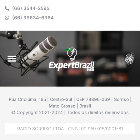
(66) 3544-2595
(66) 99634-6964
Rua Criciúma, 165 | Centro-Sul | CEP 78896-069 | Sorriso |
Mato Grosso | Brasil
© Copyright 2021-2024 | Todos os direitos reservados
RADIO SORRISO LTDA | CNPJ 00.959.015/0001-81