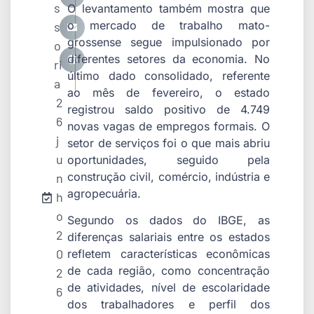
s
O levantamento também mostra que
o mercado de trabalho mato-
s
grossense segue impulsionado por
o
diferentes setores da economia. No
ri
último dado consolidado, referente
a
ao mês de fevereiro, o estado
2
registrou saldo positivo de 4.749
6
novas vagas de empregos formais. O
j
setor de serviços foi o que mais abriu
u
oportunidades, seguido pela
construção civil, comércio, indústria e
n
agropecuária.
h
o
Segundo os dados do IBGE, as
2
diferenças salariais entre os estados
0
refletem características econômicas
de cada região, como concentração
2
de atividades, nível de escolaridade
6
dos trabalhadores e perfil dos