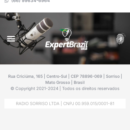
(66) 99634-6964
Rua Criciúma, 165 | Centro-Sul | CEP 78896-069 | Sorriso |
Mato Grosso | Brasil
© Copyright 2021-2024 | Todos os direitos reservados
RADIO SORRISO LTDA | CNPJ 00.959.015/0001-81