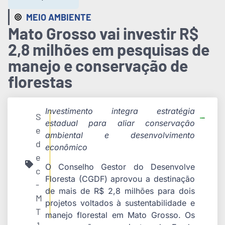
MEIO AMBIENTE
Mato Grosso vai investir R$
2,8 milhões em pesquisas de
manejo e conservação de
florestas
Investimento integra estratégia
S
estadual para aliar conservação
e
ambiental e desenvolvimento
d
econômico
e
O Conselho Gestor do Desenvolve
c
Floresta (CGDF) aprovou a destinação
-
de mais de R$ 2,8 milhões para dois
M
projetos voltados à sustentabilidade e
T
manejo florestal em Mato Grosso. Os