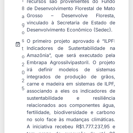
1
recursos são provenientes do Fundo
8
de Desenvolvimento Florestal de Mato
Grosso – Desenvolve Floresta,
a
vinculado à Secretaria de Estado de
g
Desenvolvimento Econômico (Sedec).
o
s
O primeiro projeto aprovado é “ILPF:
t
Indicadores de Sustentabilidade na
Amazônia”, que será executado pela
o
Embrapa Agrossilvipastoril. O projeto
2
irá definir modelos de sistemas
0
integrados de produção de grãos,
2
carne e madeira em sistemas de ILPF,
5
associando a eles os indicadores de
sustentabilidade e resiliência
relacionados aos componentes água,
fertilidade, biodiversidade e carbono
no solo face às mudanças climáticas.
A iniciativa recebeu R$1.777.237,95 e