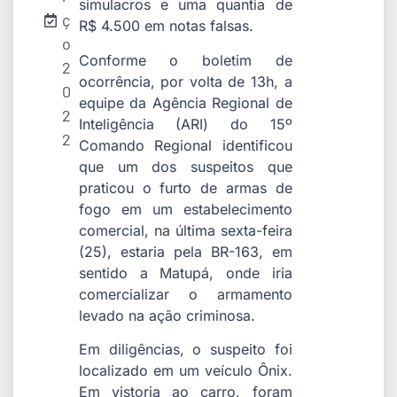
simulacros e uma quantia de
ç
R$ 4.500 em notas falsas.
o
Conforme o boletim de
2
ocorrência, por volta de 13h, a
0
equipe da Agência Regional de
2
Inteligência (ARI) do 15º
2
Comando Regional identificou
que um dos suspeitos que
praticou o furto de armas de
fogo em um estabelecimento
comercial, na última sexta-feira
(25), estaria pela BR-163, em
sentido a Matupá, onde iria
comercializar o armamento
levado na ação criminosa.
Em diligências, o suspeito foi
localizado em um veículo Ônix.
Em vistoria ao carro, foram