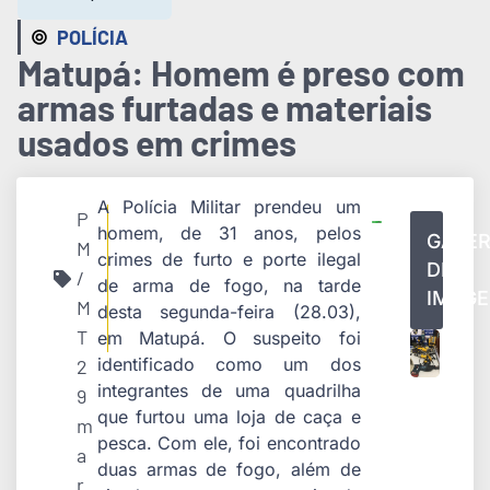
POLÍCIA
Matupá: Homem é preso com
armas furtadas e materiais
usados em crimes
A Polícia Militar prendeu um
P
homem, de 31 anos, pelos
GALER
M
crimes de furto e porte ilegal
DE
/
de arma de fogo, na tarde
IMAG
M
desta segunda-feira (28.03),
T
em Matupá. O suspeito foi
identificado como um dos
2
integrantes de uma quadrilha
9
que furtou uma loja de caça e
m
pesca. Com ele, foi encontrado
a
duas armas de fogo, além de
r