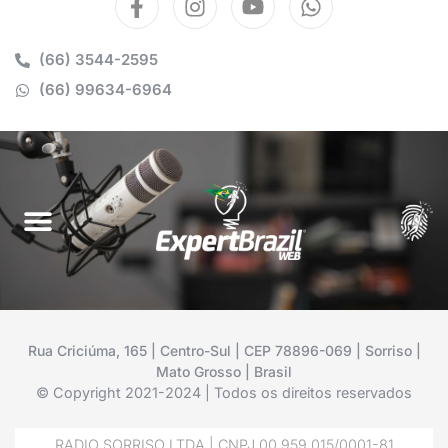
(66) 3544-2595
(66) 99634-6964
Rua Criciúma, 165 | Centro-Sul | CEP 78896-069 | Sorriso |
Mato Grosso | Brasil
© Copyright 2021-2024 | Todos os direitos reservados
RADIO SORRISO LTDA | CNPJ 00.959.015/0001-81