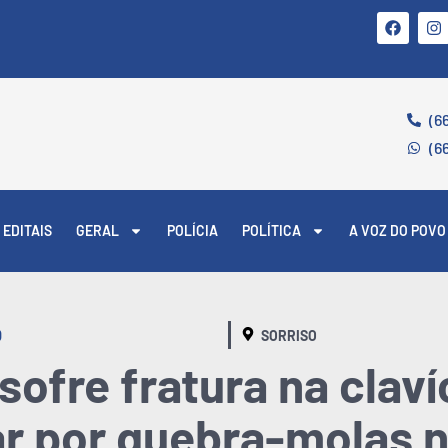
(6
(6
EDITAIS
GERAL
POLÍCIA
POLÍTICA
A VOZ DO POVO
O
SORRISO
sofre fratura na clav
ar por quebra-molas 