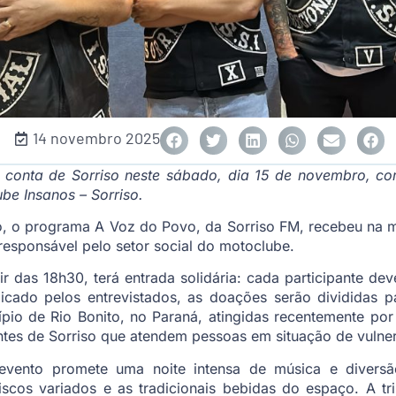
14 novembro 2025
a conta de Sorriso neste sábado, dia 15 de novembro, co
be Insanos – Sorriso.
o, o programa A Voz do Povo, da Sorriso FM, recebeu na m
responsável pelo setor social do motoclube.
 das 18h30, terá entrada solidária: cada participante dev
icado pelos entrevistados, as doações serão divididas pa
ípio de Rio Bonito, no Paraná, atingidas recentemente por
ntes de Sorriso que atendem pessoas em situação de vulnera
 evento promete uma noite intensa de música e divers
scos variados e as tradicionais bebidas do espaço. A tri