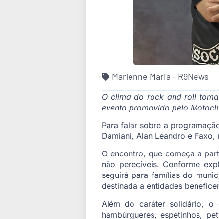
Marlenne Maria - R9News
O clima do rock and roll tom
evento promovido pelo Motoclu
Para falar sobre a programaçã
Damiani, Alan Leandro e Faxo, 
O encontro, que começa a partir
não perecíveis. Conforme expl
seguirá para famílias do munic
destinada a entidades benefice
Além do caráter solidário, o
hambúrgueres, espetinhos, peti