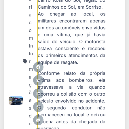
ri
Caminhos do Sol, em Sorriso.
Ao chegar ao local, os
a
militares encontraram apenas
c
um dos automóveis envolvidos
o
e uma vítima, que já havia
m
saído do veículo. O motorista
in
estava consciente e recebeu
fo
os primeiros atendimentos da
r
equipe de resgate.
m
Conforme relato da própria
a
vítima aos bombeiros, ela
ç
atravessava a via quando
õ
ocorreu a colisão com o outro
e
veículo envolvido no acidente.
s
O segundo condutor não
permaneceu no local e deixou
d
a cena antes da chegada da
e
guarnição.