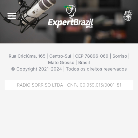
Rua Criciúma, 165 | Centro-Sul | CEP 78896-069 | Sorriso |
Mato Grosso | Brasil
© Copyright 2021-2024 | Todos os direitos reservados
RADIO SORRISO LTDA | CNPJ 00.959.015/0001-81