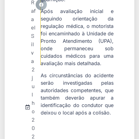
R
af
Após avaliação inicial e
a
seguindo orientação da
regulação médica, o motorista
el
foi encaminhado à Unidade de
S
Pronto Atendimento (UPA),
il
onde permaneceu sob
v
cuidados médicos para uma
a
avaliação mais detalhada.
2
As circunstâncias do acidente
j
serão investigadas pelas
u
autoridades competentes, que
l
também deverão apurar a
h
identificação do condutor que
o
deixou o local após a colisão.
2
0
2