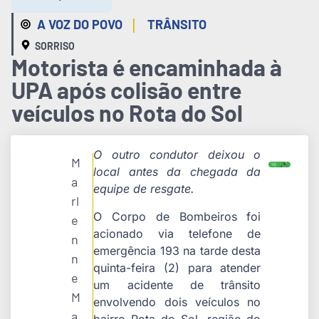
|
A VOZ DO POVO
TRÂNSITO
SORRISO
Motorista é encaminhada à
UPA após colisão entre
veículos no Rota do Sol
O outro condutor deixou o
M
local antes da chegada da
a
equipe de resgate.
rl
O Corpo de Bombeiros foi
e
acionado via telefone de
n
emergência 193 na tarde desta
n
quinta-feira (2) para atender
e
um acidente de trânsito
M
envolvendo dois veículos no
a
bairro Rota do Sol, região do