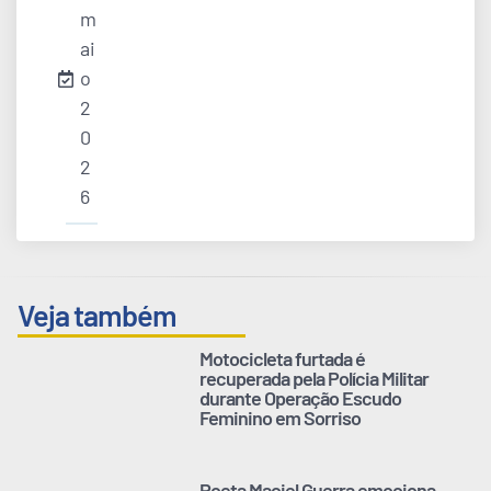
m
ai
o
2
0
2
6
Veja também
Motocicleta furtada é
recuperada pela Polícia Militar
durante Operação Escudo
Feminino em Sorriso
Poeta Maciel Guerra emociona