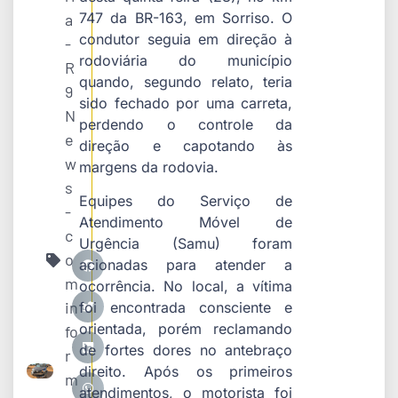
747 da BR-163, em Sorriso. O
a
condutor seguia em direção à
-
rodoviária do município
R
quando, segundo relato, teria
9
sido fechado por uma carreta,
N
perdendo o controle da
e
direção e capotando às
w
margens da rodovia.
s
Equipes do Serviço de
-
Atendimento Móvel de
c
Urgência (Samu) foram
o
acionadas para atender a
m
ocorrência. No local, a vítima
in
foi encontrada consciente e
orientada, porém reclamando
fo
de fortes dores no antebraço
r
direito. Após os primeiros
m
atendimentos, o motorista foi