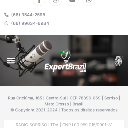
(66) 3544-2595
(66) 99634-6964
Rua Criciúma, 165 | Centro-Sul | CEP 78896-069 | Sorriso |
Mato Grosso | Brasil
© Copyright 2021-2024 | Todos os direitos reservados
RADIO SORRISO LTDA | CNPJ 00.959.015/0001-81