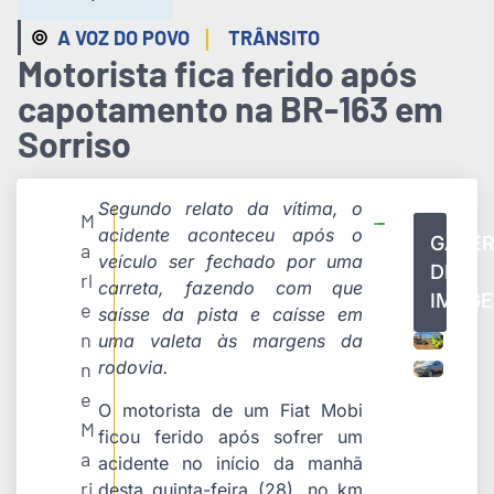
|
A VOZ DO POVO
TRÂNSITO
Motorista fica ferido após
capotamento na BR-163 em
Sorriso
Segundo relato da vítima, o
M
acidente aconteceu após o
GALER
a
veículo ser fechado por uma
DE
rl
carreta, fazendo com que
IMAG
e
saísse da pista e caísse em
n
uma valeta às margens da
rodovia.
n
e
O motorista de um Fiat Mobi
M
ficou ferido após sofrer um
a
acidente no início da manhã
ri
desta quinta-feira (28), no km