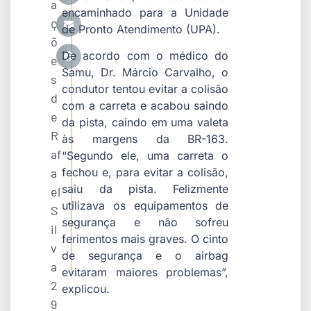
a
encaminhado para a Unidade
ç
de Pronto Atendimento (UPA).
õ
De acordo com o médico do
e
Samu, Dr. Márcio Carvalho, o
s
condutor tentou evitar a colisão
d
com a carreta e acabou saindo
e
da pista, caindo em uma valeta
R
às margens da BR-163.
af
“Segundo ele, uma carreta o
a
fechou e, para evitar a colisão,
saiu da pista. Felizmente
el
utilizava os equipamentos de
S
segurança e não sofreu
il
ferimentos mais graves. O cinto
v
de segurança e o airbag
a
evitaram maiores problemas”,
2
explicou.
9