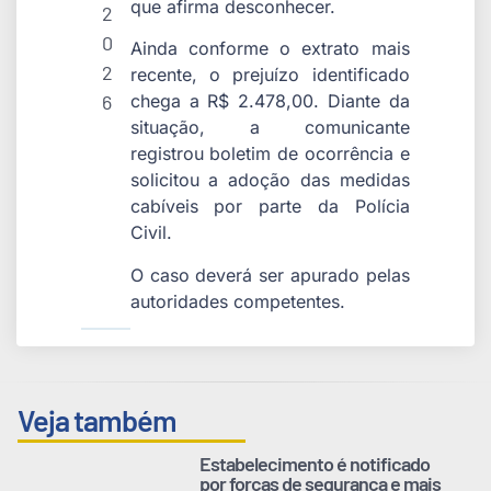
que afirma desconhecer.
2
0
Ainda conforme o extrato mais
2
recente, o prejuízo identificado
6
chega a R$ 2.478,00. Diante da
situação, a comunicante
registrou boletim de ocorrência e
solicitou a adoção das medidas
cabíveis por parte da Polícia
Civil.
O caso deverá ser apurado pelas
autoridades competentes.
Veja também
Estabelecimento é notificado
por forças de segurança e mais