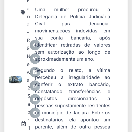
M
a
Uma mulher procurou a
ri
Delegacia de Polícia Judiciária
Civil para denunciar
a
movimentações indevidas em
-
sua conta bancária, após
R
identificar retiradas de valores
9
sem autorização ao longo de
N
aproximadamente um ano.
e
Segundo o relato, a vítima
w
percebeu a irregularidade ao
s
conferir o extrato bancário,
2
constatando transferências e
3
depósitos direcionados a
a
pessoas supostamente residentes
b
no município de
Jaciara
. Entre os
r
destinatários, ela apontou um
parente, além de outra pessoa
il