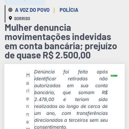
|
A VOZ DO POVO
POLÍCIA
SORRISO
Mulher denuncia
movimentações indevidas
em conta bancária; prejuízo
de quase R$ 2.500,00
Denúncia foi feita após
M
identificar retiradas não
a
autorizadas em sua conta
rl
bancária, que somam R$
e
2.478,00 e teriam sido
n
realizadas ao longo de cerca de
um ano, com transferências
n
direcionadas a terceiros sem seu
e
consentimento.