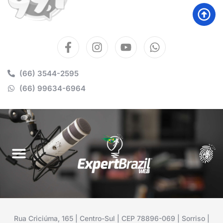
(66) 3544-2595
(66) 99634-6964
Rua Criciúma, 165 | Centro-Sul | CEP 78896-069 | Sorriso |