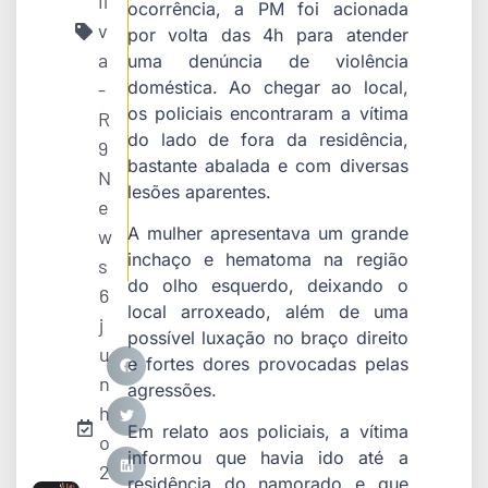
il
ocorrência, a PM foi acionada
v
por volta das 4h para atender
a
uma denúncia de violência
doméstica. Ao chegar ao local,
-
os policiais encontraram a vítima
R
do lado de fora da residência,
9
bastante abalada e com diversas
N
lesões aparentes.
e
A mulher apresentava um grande
w
inchaço e hematoma na região
s
do olho esquerdo, deixando o
6
local arroxeado, além de uma
j
possível luxação no braço direito
u
e fortes dores provocadas pelas
n
agressões.
h
Em relato aos policiais, a vítima
o
informou que havia ido até a
2
residência do namorado e que