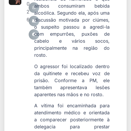
0
ambos consumiram bebida
2
alcoólica. Segundo ela, após uma
6
discussão motivada por ciúmes,
o suspeito passou a agredi-la
com empurrões, puxões de
cabelo e vários socos,
principalmente na região do
rosto.
O agressor foi localizado dentro
da quitinete e recebeu voz de
prisão. Conforme a PM, ele
também apresentava lesões
aparentes nas mãos e no rosto.
A vítima foi encaminhada para
atendimento médico e orientada
a comparecer posteriormente à
delegacia para prestar