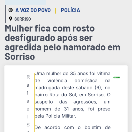
|
A VOZ DO POVO
POLÍCIA
SORRISO
Mulher fica com rosto
desfigurado após ser
agredida pelo namorado em
Sorriso
Uma mulher de 35 anos foi vítima
R
de violência doméstica na
a
madrugada deste sábado (6), no
f
bairro Rota do Sol, em Sorriso. O
a
suspeito das agressões, um
e
homem de 31 anos, foi preso
pela Polícia Militar.
l
S
De acordo com o boletim de