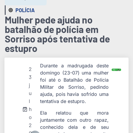
POLÍCIA
Mulher pede ajuda no
batalhão de polícia em
Sorriso após tentativa de
estupro
Durante a madrugada deste
2
domingo (23-07) uma mulher
3
foi até o Batalhão de Polícia
j
Militar de Sorriso, pedindo
u
ajuda, pois havia sofrido uma
l
tentativa de estupro.
h
Ela relatou que mora
o
juntamente com outro rapaz,
2
conhecido dela e de seu