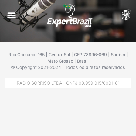
Rua Criciúma, 165 | Centro-Sul | CEP 78896-069 | Sorriso |
Mato Grosso | Brasil
© Copyright 2021-2024 | Todos os direitos reservados
RADIO SORRISO LTDA | CNPJ 00.959.015/0001-81