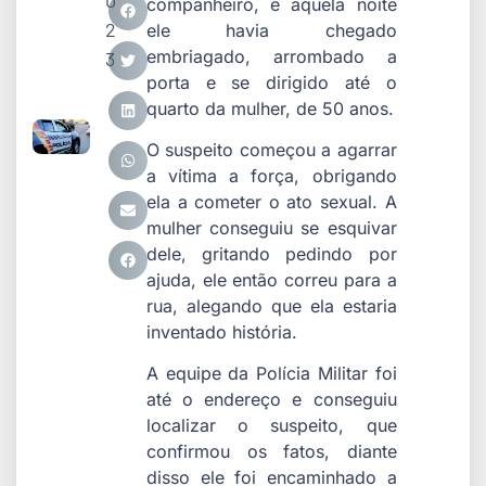
0
companheiro, e aquela noite
2
ele havia chegado
embriagado, arrombado a
3
porta e se dirigido até o
quarto da mulher, de 50 anos.
O suspeito começou a agarrar
a vítima a força, obrigando
ela a cometer o ato sexual. A
mulher conseguiu se esquivar
dele, gritando pedindo por
ajuda, ele então correu para a
rua, alegando que ela estaria
inventado história.
A equipe da Polícia Militar foi
até o endereço e conseguiu
localizar o suspeito, que
confirmou os fatos, diante
disso ele foi encaminhado a