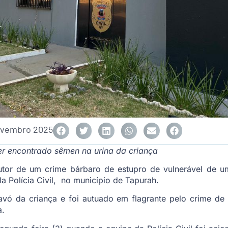
ovembro 2025
er encontrado sêmen na urina da criança
r de um crime bárbaro de estupro de vulnerável de 
la Polícia Civil, no município de Tapurah.
vó da criança e foi autuado em flagrante pelo crime de 
a.