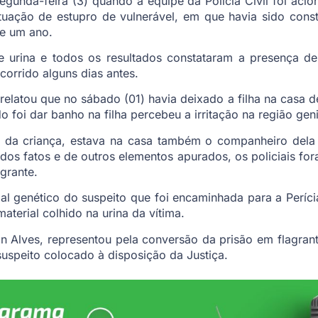
egunda-feira (3) quando a equipe da Polícia Civil foi aci
tuação de estupro de vulnerável, em que havia sido con
e um ano.
de urina e todos os resultados constataram a presença d
corrido alguns dias antes.
relatou que no sábado (01) havia deixado a filha na casa
o foi dar banho na filha percebeu a irritação na região geni
ó da criança, estava na casa também o companheiro de
dos fatos e de outros elementos apurados, os policiais for
grante.
ial genético do suspeito que foi encaminhada para a Perícia
terial colhido na urina da vítima.
n Alves, representou pela conversão da prisão em flagrant
suspeito colocado à disposição da Justiça.