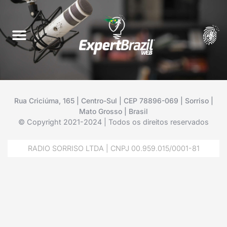
Rua Criciúma, 165 | Centro-Sul | CEP 78896-069 | Sorriso |
Mato Grosso | Brasil
© Copyright 2021-2024 | Todos os direitos reservados
RADIO SORRISO LTDA | CNPJ 00.959.015/0001-81