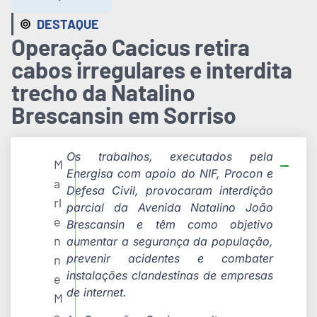
DESTAQUE
Operação Cacicus retira
cabos irregulares e interdita
trecho da Natalino
Brescansin em Sorriso
Os trabalhos, executados pela
M
Energisa com apoio do NIF, Procon e
a
Defesa Civil, provocaram interdição
rl
parcial da Avenida Natalino João
e
Brescansin e têm como objetivo
n
aumentar a segurança da população,
prevenir acidentes e combater
n
instalações clandestinas de empresas
e
de internet.
M