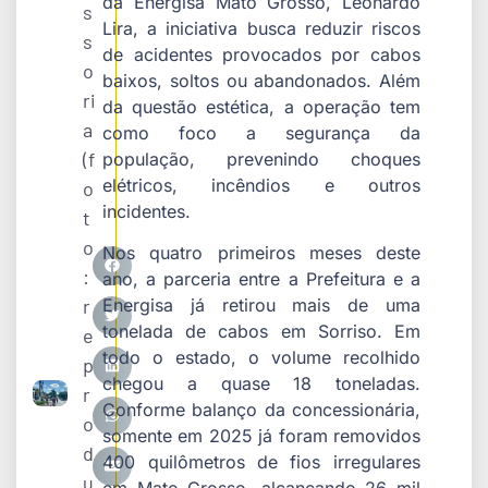
da Energisa Mato Grosso, Leonardo
s
Lira, a iniciativa busca reduzir riscos
s
de acidentes provocados por cabos
o
baixos, soltos ou abandonados. Além
ri
da questão estética, a operação tem
a
como foco a segurança da
(f
população, prevenindo choques
elétricos, incêndios e outros
o
incidentes.
t
o
Nos quatro primeiros meses deste
:
ano, a parceria entre a Prefeitura e a
r
Energisa já retirou mais de uma
tonelada de cabos em
Sorriso
. Em
e
todo o estado, o volume recolhido
p
chegou a quase 18 toneladas.
r
Conforme balanço da concessionária,
o
somente em 2025 já foram removidos
d
400 quilômetros de fios irregulares
u