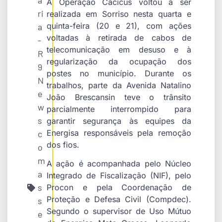
a
A Operação Cacicus voltou a ser
ri
realizada em
Sorriso
nesta quarta e
quinta-feira (20 e 21), com ações
a
voltadas à retirada de cabos de
-
telecomunicação em desuso e à
R
regularização da ocupação dos
9
postes no município. Durante os
N
trabalhos, parte da Avenida Natalino
e
João Brescansin teve o trânsito
w
parcialmente interrompido para
s
garantir segurança às equipes da
Energisa responsáveis pela remoção
c
dos fios.
o
m
A ação é acompanhada pelo Núcleo
a
Integrado de Fiscalização (NIF), pelo
s
Procon e pela Coordenação de
Proteção e Defesa Civil (Compdec).
s
Segundo o supervisor de Uso Mútuo
e