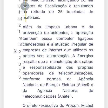
em Mato Grosso, alcançando 26 mil
ç
pontos de fiscalização e resultando
ã
na retirada de 25 toneladas de
materiais.
o)
2
Além da limpeza urbana e da
1
prevenção de acidentes, a operação
m
também busca combater ligações
clandestinas e a atuação irregular de
ai
empresas de internet que utilizam os
o
postes sem autorização. A Energisa
2
ressalta que a manutenção dos cabos
0
é responsabilidade das próprias
2
operadoras de telecomunicações,
6
conforme normas da Agência
Nacional de Energia Elétrica (Aneel) e
da Agência Nacional de
Telecomunicações (Anatel).
O diretor-executivo do Procon, Michel