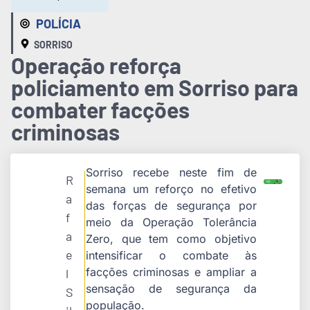
POLÍCIA
SORRISO
Operação reforça
policiamento em Sorriso para
combater facções
criminosas
Sorriso recebe neste fim de
R
semana um reforço no efetivo
a
das forças de segurança por
f
meio da Operação Tolerância
a
Zero, que tem como objetivo
e
intensificar o combate às
facções criminosas e ampliar a
l
sensação de segurança da
S
população.