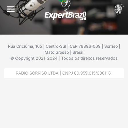
Rua Criciúma, 165 | Centro-Sul | CEP 78896-069 | Sorriso |
Mato Grosso | Brasil
© Copyright 2021-2024 | Todos os direitos reservados
RADIO SORRISO LTDA | CNPJ 00.959.015/0001-81