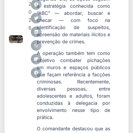
2
a estratégia conhecida como
0
“ABC” — abordar, buscar e
2
checar — com foco na
6
identificação de suspeitos,
apreensão de materiais ilícitos e
prevenção de crimes.
A operação também tem como
objetivo combater pichações
em muros e espaços públicos
que façam referência a facções
criminosas. Recentemente,
diversas pessoas, entre
adolescentes e adultos, foram
conduzidas à delegacia por
envolvimento nesse tipo de
prática.
O comandante destacou que as