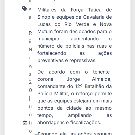
il
v
Militares da Força Tática de
a
Sinop e equipes da Cavalaria de
Lucas do Rio Verde e Nova
-
Mutum foram deslocados para o
R
município, aumentando o
9
número de policiais nas ruas e
N
fortalecendo as ações
e
preventivas e repressivas.
w
De acordo com o tenente-
s
coronel Jorge Almeida,
2
comandante do 12º Batalhão da
0
Polícia Militar, o reforço permite
j
que as equipes estejam em mais
u
pontos da cidade ao mesmo
n
tempo, ampliando as
h
abordagens e fiscalizações.
o
Segundo ele, as ações seguem