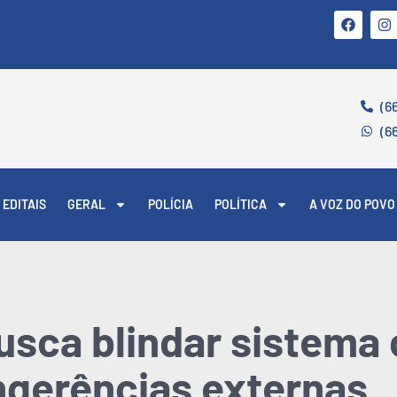
(6
(6
EDITAIS
GERAL
POLÍCIA
POLÍTICA
A VOZ DO POVO
usca blindar sistema
ngerências externas