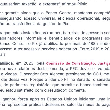
 que seriam taxação, e externas”, afirmou Plínio.
r garante ainda que o Banco Central mantenha competênc
assegurando acesso universal, eficiência operacional, se
o ou transferência da gestão do Pix.
agamentos instantâneos rompeu barreiras de acesso a serv
balhadores informais e beneficiários de programas so
co Central, o Pix já é utilizado por mais de 188 milhões
ssassem a ter acesso a serviços bancários. Entre 2019 e 
ais.
alisada, em 2023, pela
Comissão de Constituição, Justiç
ntou nove relatórios desta emenda, a PEC deve ser vota
 e vindas. O senador Otto Alencar, presidente da CCJ, me
i dar dessa vez. Porque o líder do PT no Senado, o senad
do perímetro regulatório, que permite o banco também 
 eu estou satisfeito com o resultado”, comenta.
ganhou força após os Estados Unidos iniciarem uma in
ria representar práticas desleais no setor de meios de pag