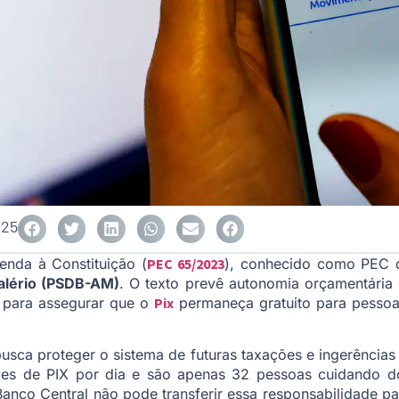
025
enda à Constituição (
PEC 65/2023
), conhecido como PEC do
Valério (PSDB-AM)
. O texto prevê autonomia orçamentária 
al para assegurar que o
Pix
permaneça gratuito para pessoas
sca proteger o sistema de futuras taxações e ingerências e
ões de PIX por dia e são apenas 32 pessoas cuidando d
anco Central não pode transferir essa responsabilidade pa