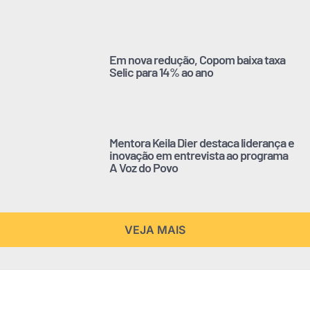
Em nova redução, Copom baixa taxa
Selic para 14% ao ano
Mentora Keila Dier destaca liderança e
inovação em entrevista ao programa
A Voz do Povo
VEJA MAIS