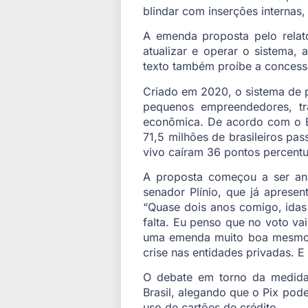
blindar com inserções internas,
A emenda proposta pelo relato
atualizar e operar o sistema, 
texto também proíbe a concessã
Criado em 2020, o sistema de p
pequenos empreendedores, tra
econômica. De acordo com o Ban
71,5 milhões de brasileiros pa
vivo caíram 36 pontos percentu
A proposta começou a ser an
senador Plínio, que já aprese
“Quase dois anos comigo, idas
falta. Eu penso que no voto va
uma emenda muito boa mesmo, 
crise nas entidades privadas. E
O debate em torno da medida 
Brasil, alegando que o Pix pode
uso de cartões de crédito.