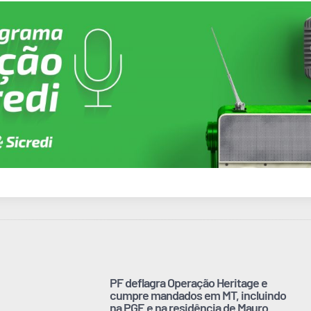
PF deflagra Operação Heritage e
cumpre mandados em MT, incluindo
na PGE e na residência de Mauro