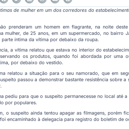
timas de mulher em um dos corredores do estabeleciment
talhão prenderam um homem em flagrante, na noite deste
ma mulher, de 25 anos, em um supermercado, no bairro Ja
parte íntima da vítima por debaixo da roupa.
ia, a vítima relatou que estava no interior do estabeleci
bservando os produtos, quando foi abordada por uma ou
ítima, por debaixo do vestido.
ima relatou a situação para o seu namorado, que em segui
suspeito passou a demonstrar bastante resistência sobre a 
.
ha pediu para que o suspeito permanecesse no local até a c
do por populares.
 o suspeito ainda tentou apagar as filmagens, porém fica
 foi encaminhado à delegacia para registro do boletim de o