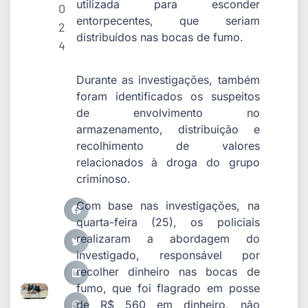
utilizada para esconder
0
entorpecentes, que seriam
2
distribuídos nas bocas de fumo.
4
Durante as investigações, também
foram identificados os suspeitos
de envolvimento no
armazenamento, distribuição e
recolhimento de valores
relacionados à droga do grupo
criminoso.
Com base nas investigações, na
quarta-feira (25), os policiais
realizaram a abordagem do
investigado, responsável por
recolher dinheiro nas bocas de
fumo, que foi flagrado em posse
de R$ 560 em dinheiro, não