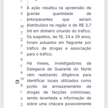
i
v
A ação resultou na apreensão de
il
grande quantidade de
entorpecentes que seriam
-
distribuídos na região e de R$ 3,7
M
mil em dinheiro oriundo do tráfico.
T
Os suspeitos, de 19, 24 e 29 anos,
2
foram autuados em flagrante por
7
tráfico de drogas e associação
s
para o tráfico.
e
Há meses, investigadores da
t
Delegacia de Guarantã do Norte
e
vêm realizando diligência para
m
identificar locais utilizados como
b
ponto de armazenamento de
r
drogas de facções criminosas,
o
sendo levantada a informação de
sobre uma chácara possivelmente
2