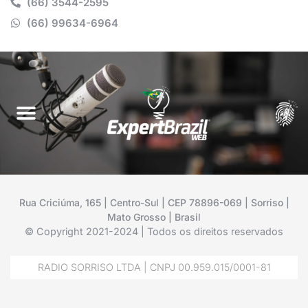
(66) 3544-2595
(66) 99634-6964
Rua Criciúma, 165 | Centro-Sul | CEP 78896-069 | Sorriso |
Mato Grosso | Brasil
© Copyright 2021-2024 | Todos os direitos reservados
RADIO SORRISO LTDA | CNPJ 00.959.015/0001-81