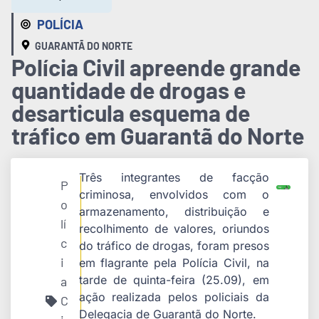
POLÍCIA
GUARANTÃ DO NORTE
Polícia Civil apreende grande
quantidade de drogas e
desarticula esquema de
tráfico em Guarantã do Norte
Três integrantes de facção
P
criminosa, envolvidos com o
o
armazenamento, distribuição e
lí
recolhimento de valores, oriundos
c
do tráfico de drogas, foram presos
i
em flagrante pela Polícia Civil, na
tarde de quinta-feira (25.09), em
a
ação realizada pelos policiais da
C
Delegacia de Guarantã do Norte.