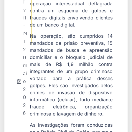
i
operação interestadual deflagrada
v
contra um esquema de golpes e
il
fraudes digitais envolvendo clientes
de um banco digital.
-
M
Na operação, são cumpridos 14
T
mandados de prisão preventiva, 15
2
mandados de busca e apreensão
0
domiciliar e o bloqueio judicial de
mais de R$ 1,9 milhão contra
m
integrantes de um grupo criminoso
ai
voltado para a prática desses
o
golpes. Eles são investigados pelos
2
crimes de invasão de dispositivo
0
informático (celular), furto mediante
2
fraude eletrônica, organização
6
criminosa e lavagem de dinheiro.
As investigações foram conduzidas