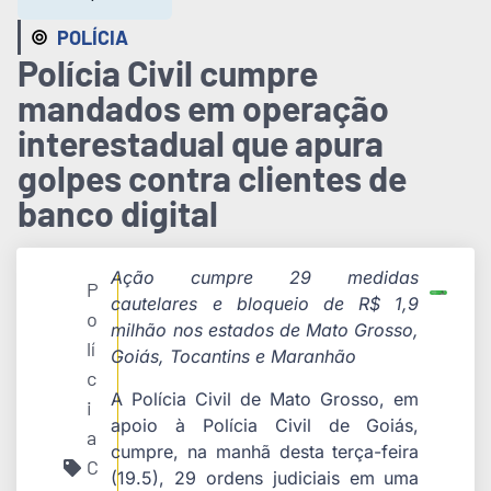
POLÍCIA
Polícia Civil cumpre
mandados em operação
interestadual que apura
golpes contra clientes de
banco digital
Ação cumpre 29 medidas
P
cautelares e bloqueio de R$ 1,9
o
milhão nos estados de Mato Grosso,
lí
Goiás, Tocantins e Maranhão
c
A Polícia Civil de Mato Grosso, em
i
apoio à Polícia Civil de Goiás,
a
cumpre, na manhã desta terça-feira
C
(19.5), 29 ordens judiciais em uma