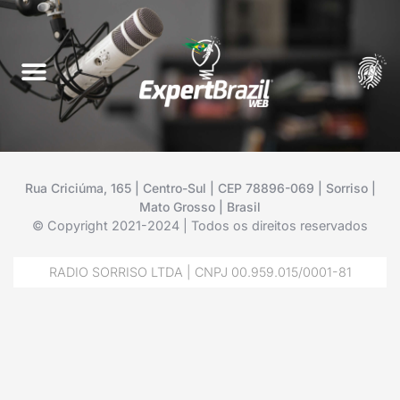
Rua Criciúma, 165 | Centro-Sul | CEP 78896-069 | Sorriso |
Mato Grosso | Brasil
© Copyright 2021-2024 | Todos os direitos reservados
RADIO SORRISO LTDA | CNPJ 00.959.015/0001-81