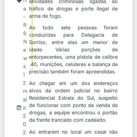
ri
atividades criminosas ligadas ao
a
tráfico de drogas e porte ilegal de
arma de fogo.
-
R
Ao todo sete pessoas foram
9
conduzidas para Delegacia de
N
Sorriso, entre elas um menor de
e
idade. Várias porções de
entorpecentes, uma pistola de calibre
w
.40, munições, celulares e balança de
s
precisão também foram apreendidas.
1
2
Ao chegar em um dos endereços
m
alvos da ordem judicial no bairro
Residencial Estrela do Sul, suspeito
ai
de funcionar com ponto de venda de
o
drogas, a equipe encontrou o portão
2
da frente trancado com cadeado.
0
Ao entrarem no local um casal não
2