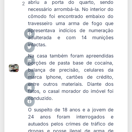
abriu a porta do quarto, sendo
2
necessário arrombá-la. No interior do
cômodo foi encontrado embaixo do
travesseiro uma arma de fogo que
apresentava indícios de numeração
adulterada e com 14 munições
intactas.
Na casa também foram apreendidas
porções de pasta base de cocaína,
balança de precisão, celulares da
marca Iphone, cartões de crédito,
entre outros materiais. Diante dos
fatos, o casal morador do imóvel foi
conduzido.
O suspeito de 18 anos e a jovem de
24 anos foram interrogados e
autuados pelos crimes de tráfico de
drogas e posse ilegal de arma de