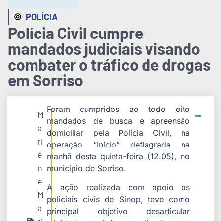
POLÍCIA
Polícia Civil cumpre
mandados judiciais visando
combater o tráfico de drogas
em Sorriso
Foram cumpridos ao todo oito
M
mandados de busca e apreensão
a
domiciliar pela Polícia Civil, na
rl
operação “Início” deflagrada na
e
manhã desta quinta-feira (12.05), no
n
município de Sorriso.
e
A ação realizada com apoio os
M
policiais civis de Sinop, teve como
a
principal objetivo desarticular