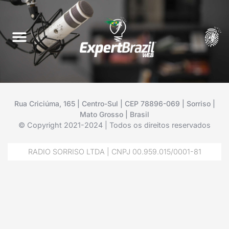
Rua Criciúma, 165 | Centro-Sul | CEP 78896-069 | Sorriso |
Mato Grosso | Brasil
© Copyright 2021-2024 | Todos os direitos reservados
RADIO SORRISO LTDA | CNPJ 00.959.015/0001-81