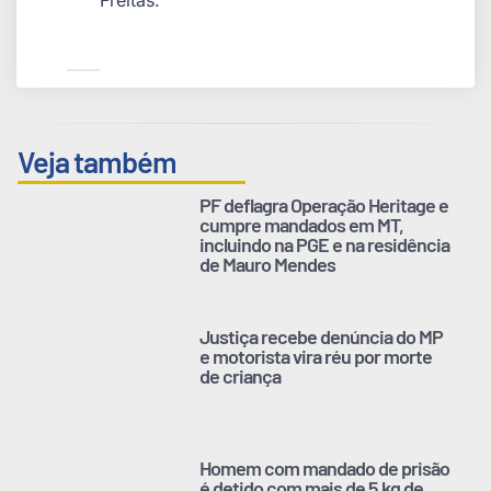
Freitas.
Veja também
PF deflagra Operação Heritage e
cumpre mandados em MT,
incluindo na PGE e na residência
de Mauro Mendes
Justiça recebe denúncia do MP
e motorista vira réu por morte
de criança
Homem com mandado de prisão
é detido com mais de 5 kg de