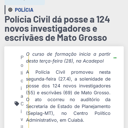
POLÍCIA
Polícia Civil dá posse a 124
novos investigadores e
escrivães de Mato Grosso
O curso de formação inicia a partir
P
desta terça-feira (28), na Acadepol
o
A Polícia Civil promoveu nesta
lí
segunda-feira (27.4), a solenidade de
c
posse dos 124 novos investigadores
i
(55) e escrivães (69) de Mato Grosso.
a
O ato ocorreu no auditório da
C
Secretaria de Estado de Planejamento
i
(Seplag-MT), no Centro Político
v
Administrativo, em Cuiabá.
il