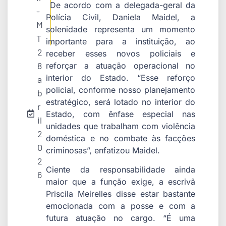
De acordo com a delegada-geral da
-
Polícia Civil, Daniela Maidel, a
M
solenidade representa um momento
T
importante para a instituição, ao
2
receber esses novos policiais e
8
reforçar a atuação operacional no
interior do Estado. “Esse reforço
a
policial, conforme nosso planejamento
b
estratégico, será lotado no interior do
r
Estado, com ênfase especial nas
il
unidades que trabalham com violência
2
doméstica e no combate às facções
0
criminosas”, enfatizou Maidel.
2
Ciente da responsabilidade ainda
6
maior que a função exige, a escrivã
Priscila Meirelles disse estar bastante
emocionada com a posse e com a
futura atuação no cargo. “É uma