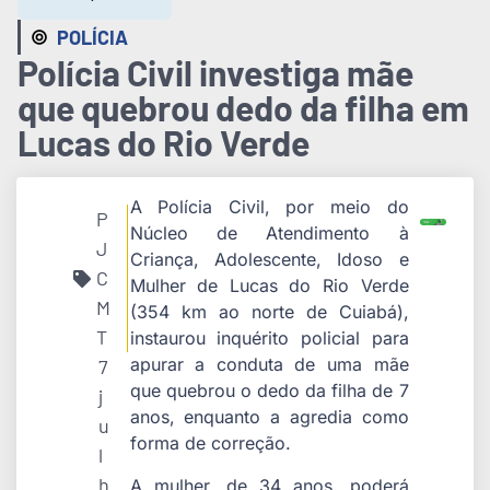
POLÍCIA
Polícia Civil investiga mãe
que quebrou dedo da filha em
Lucas do Rio Verde
A Polícia Civil, por meio do
P
Núcleo de Atendimento à
J
Criança, Adolescente, Idoso e
C
Mulher de Lucas do Rio Verde
M
(354 km ao norte de Cuiabá),
T
instaurou inquérito policial para
apurar a conduta de uma mãe
7
que quebrou o dedo da filha de 7
j
anos, enquanto a agredia como
u
forma de correção.
l
h
A mulher, de 34 anos, poderá