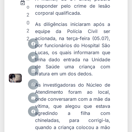
responder pelo crime de lesão
o
corporal qualificada.
2
0
As diligências iniciaram após a
2
equipe da Polícia Civil ser
2
acionada, na terça-feira (05.07),
por funcionários do Hospital São
Lucas, os quais informaram que
tinha dado entrada na Unidade
de Saúde uma criança com
fratura em um dos dedos.
As investigadoras do Núcleo de
Atendimento foram ao local,
onde conversaram com a mãe da
vítima, que alegou que estava
agredindo a filha com
chineladas, para corrigi-la,
quando a criança colocou a mão