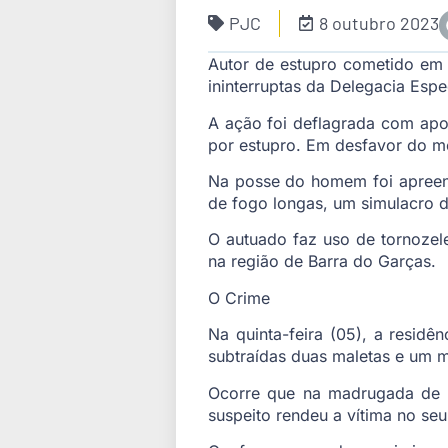
PJC
8 outubro 2023
Autor de estupro cometido em B
ininterruptas da Delegacia Espe
A ação foi deflagrada com apoi
por estupro. Em desfavor do m
Na posse do homem foi apreen
de fogo longas, um simulacro de
O autuado faz uso de tornozele
na região de Barra do Garças.
O Crime
Na quinta-feira (05), a residê
subtraídas duas maletas e um m
Ocorre que na madrugada de s
suspeito rendeu a vítima no se