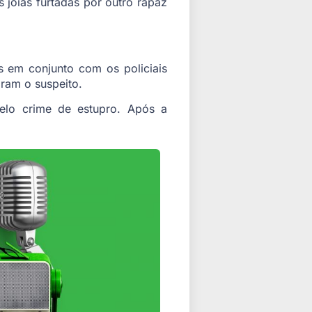
joias furtadas por outro rapaz
 em conjunto com os policiais
aram o suspeito.
elo crime de estupro. Após a