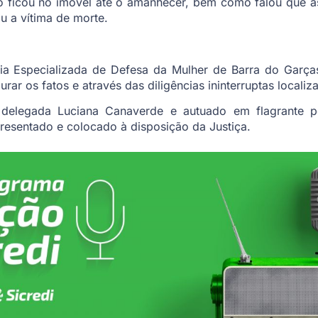
 ficou no imóvel até o amanhecer, bem como falou que as 
 a vítima de morte.
ia Especializada de Defesa da Mulher de Barra do Garças
ar os fatos e através das diligências ininterruptas localiz
a delegada Luciana Canaverde e autuado em flagrante p
presentado e colocado à disposição da Justiça.