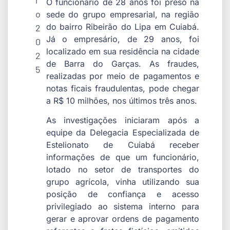
r
O funcionário de 28 anos foi preso na
o
sede do grupo empresarial, na região
do bairro Ribeirão do Lipa em Cuiabá.
2
Já o empresário, de 29 anos, foi
0
localizado em sua residência na cidade
2
de Barra do Garças. As fraudes,
5
realizadas por meio de pagamentos e
notas ficais fraudulentas, pode chegar
a R$ 10 milhões, nos últimos três anos.
As investigações iniciaram após a
equipe da Delegacia Especializada de
Estelionato de Cuiabá receber
informações de que um funcionário,
lotado no setor de transportes do
grupo agrícola, vinha utilizando sua
posição de confiança e acesso
privilegiado ao sistema interno para
gerar e aprovar ordens de pagamento