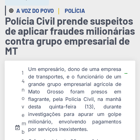
|
A VOZ DO POVO
POLÍCIA
Polícia Civil prende suspeitos
de aplicar fraudes milionárias
contra grupo empresarial de
MT
Um empresário, dono de uma empresa
1
de transportes, e o funcionário de um
4
grande grupo empresarial agrícola de
n
Mato Grosso foram presos em
o
flagrante, pela Polícia Civil, na manhã
v
desta quinta-feira (13), durante
investigações para apurar um golpe
e
milionário, envolvendo pagamentos
m
por serviços inexistentes.
b