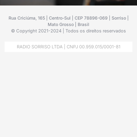
Rua Criciúma, 165 | Centro-Sul | CEP 78896-069 | Sorriso |
Mato Grosso | Brasil
© Copyright 2021-2024 | Todos os direitos reservados
RADIO SORRISO LTDA | CNPJ 00.959.015/0001-81