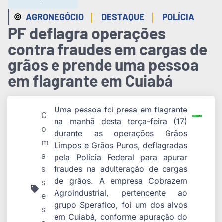
|
|
AGRONEGÓCIO
DESTAQUE
POLÍCIA
PF deflagra operações
contra fraudes em cargas de
grãos e prende uma pessoa
em flagrante em Cuiabá
Uma pessoa foi presa em flagrante
C
na manhã desta terça-feira (17)
o
durante as operações Grãos
m
Limpos e Grãos Puros, deflagradas
a
pela Polícia Federal para apurar
s
fraudes na adulteração de cargas
de grãos. A empresa Cobrazem
s
Agroindustrial, pertencente ao
e
grupo Sperafico, foi um dos alvos
s
em Cuiabá, conforme apuração do