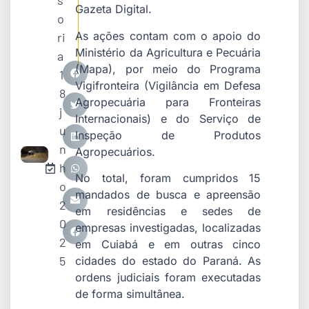
s
Gazeta Digital.
o
As ações contam com o apoio do
ri
Ministério da Agricultura e Pecuária
a
(Mapa), por meio do Programa
1
Vigifronteira (Vigilância em Defesa
8
Agropecuária para Fronteiras
j
Internacionais) e do Serviço de
u
Inspeção de Produtos
n
Agropecuários.
h
No total, foram cumpridos 15
o
mandados de busca e apreensão
2
em residências e sedes de
0
empresas investigadas, localizadas
2
em Cuiabá e em outras cinco
5
cidades do estado do Paraná. As
ordens judiciais foram executadas
de forma simultânea.