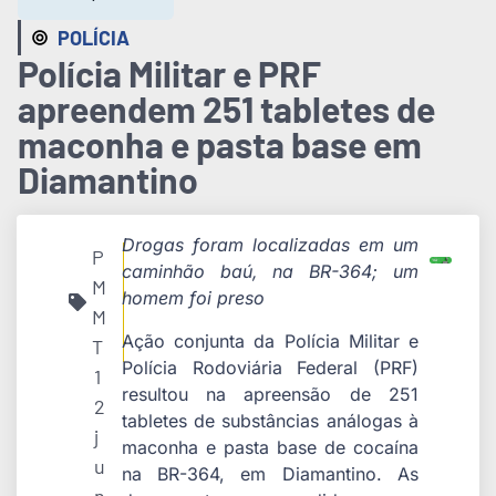
POLÍCIA
Polícia Militar e PRF
apreendem 251 tabletes de
maconha e pasta base em
Diamantino
Drogas foram localizadas em um
P
caminhão baú, na BR-364; um
M
homem foi preso
M
Ação conjunta da Polícia Militar e
T
Polícia Rodoviária Federal (PRF)
1
resultou na apreensão de 251
2
tabletes de substâncias análogas à
j
maconha e pasta base de cocaína
u
na BR-364, em Diamantino. As