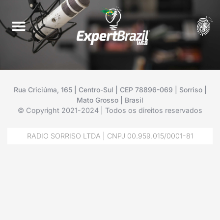
Rua Criciúma, 165 | Centro-Sul | CEP 78896-069 | Sorriso |
Mato Grosso | Brasil
© Copyright 2021-2024 | Todos os direitos reservados
RADIO SORRISO LTDA | CNPJ 00.959.015/0001-81