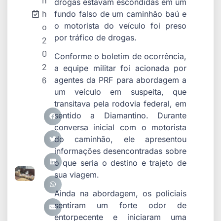
n
drogas estavam escondidas em um
h
fundo falso de um caminhão baú e
o motorista do veículo foi preso
o
por tráfico de drogas.
2
0
Conforme o boletim de ocorrência,
2
a equipe militar foi acionada por
6
agentes da PRF para abordagem a
um veículo em suspeita, que
transitava pela rodovia federal, em
sentido a Diamantino. Durante
conversa inicial com o motorista
do caminhão, ele apresentou
informações desencontradas sobre
o que seria o destino e trajeto de
sua viagem.
Ainda na abordagem, os policiais
sentiram um forte odor de
entorpecente e iniciaram uma