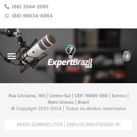
(66) 3544-2595
(66) 99634-6964
Rua Criciúma, 165 | Centro-Sul | CEP 78896-069 | Sorriso |
Mato Grosso | Brasil
© Copyright 2021-2024 | Todos os direitos reservados
RADIO SORRISO LTDA | CNPJ 00.959.015/0001-81