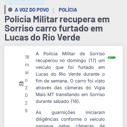
|
A VOZ DO POVO
POLÍCIA
Polícia Militar recupera em
Sorriso carro furtado em
Lucas do Rio Verde
A Polícia Militar de Sorriso
18
recuperou no domingo (17) um
m
veículo que foi furtado em
ai
Lucas do Rio Verde durante o
o
fim de semana. O carro foi visto
2
através das câmeras do Vigia
Mais MT transitando em Sorriso
0
durante sábado (16).
2
6
As guarnições iniciaram
diligências conforme o veículo
passava pelas câmeras de