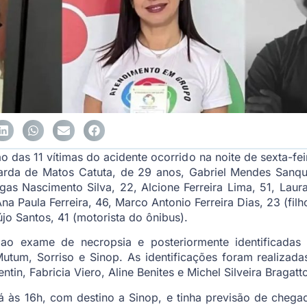
ção das 11 vítimas do acidente ocorrido na noite de sexta-fe
rda de Matos Catuta, de 29 anos, Gabriel Mendes Sanque
as Nascimento Silva, 22, Alcione Ferreira Lima, 51, Laur
Ana Paula Ferreira, 46, Marco Antonio Ferreira Dias, 23 (fi
jo Santos, 41 (motorista do ônibus).
ao exame de necropsia e posteriormente identificadas p
tum, Sorriso e Sinop. As identificações foram realizadas
ntin, Fabricia Viero, Aline Benites e Michel Silveira Bragatt
á às 16h, com destino a Sinop, e tinha previsão de chega