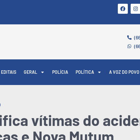
(6
(6
EDITAIS
GERAL
POLÍCIA
POLÍTICA
A VOZ DO POVO
O
ifica vítimas do acid
ucas e Nova Mutum