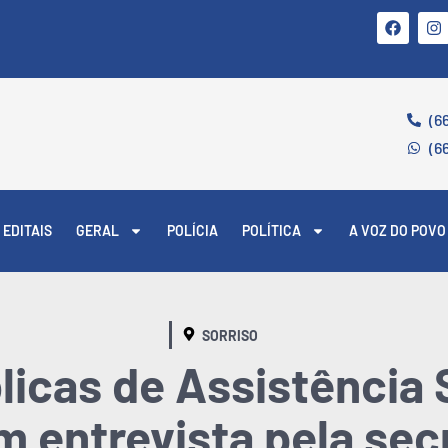
(6
(6
EDITAIS
GERAL
POLÍCIA
POLÍTICA
A VOZ DO POVO
SORRISO
blicas de Assistência 
 entrevista pela sec