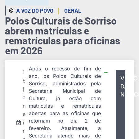
|
A VOZ DO POVO
GERAL
Polos Culturais de Sorriso
abrem matrículas e
rematrículas para oficinas
em 2026
Após o recesso de fim de
1
ano, os Polos Culturais de
VÍDEO
5
Sorriso, administrados pela
DA
j
Secretaria Municipal de
NOTÍC
a
Cultura, já estão com
n
matrículas e rematrículas
abertas para as oficinas que
e
retornam no dia 2 de
i
fevereiro. Atualmente, a
r
Secretaria atende mais de