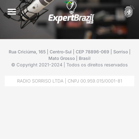
Rua Criciúma, 165 | Centro-Sul | CEP 78896-069 | Sorriso |
Mato Grosso | Brasil
© Copyright 2021-2024 | Todos os direitos reservados
RADIO SORRISO LTDA | CNPJ 00.959.015/0001-81