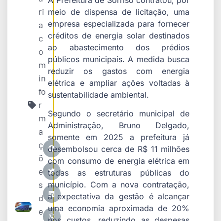
ri
meio de dispensa de licitação, uma
empresa especializada para fornecer
a
créditos de energia solar destinados
c
ao abastecimento dos prédios
o
públicos municipais. A medida busca
m
reduzir os gastos com energia
in
elétrica e ampliar ações voltadas à
fo
sustentabilidade ambiental.
r
Segundo o secretário municipal de
m
Administração, Bruno Delgado,
a
somente em 2025 a prefeitura já
ç
desembolsou cerca de R$ 11 milhões
õ
com consumo de energia elétrica em
e
todas as estruturas públicas do
s
município. Com a nova contratação,
a expectativa da gestão é alcançar
d
uma economia aproximada de 20%
e
nos custos, reduzindo as despesas