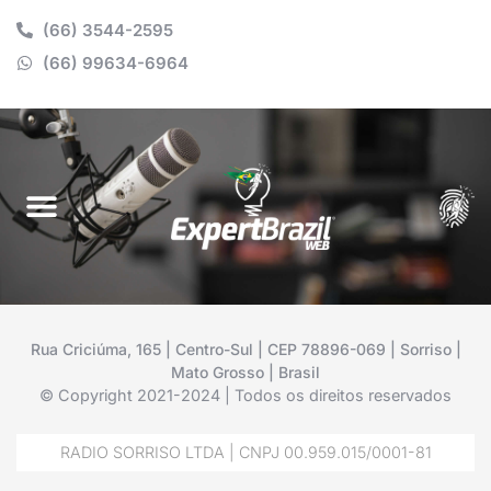
(66) 3544-2595
(66) 99634-6964
Rua Criciúma, 165 | Centro-Sul | CEP 78896-069 | Sorriso |
Mato Grosso | Brasil
© Copyright 2021-2024 | Todos os direitos reservados
RADIO SORRISO LTDA | CNPJ 00.959.015/0001-81