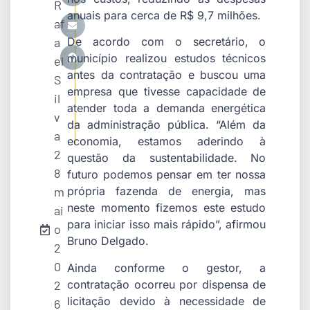
R
anuais para cerca de R$ 9,7 milhões.
af
a
De acordo com o secretário, o
município realizou estudos técnicos
el
antes da contratação e buscou uma
S
empresa que tivesse capacidade de
il
atender toda a demanda energética
v
da administração pública. “Além da
a
economia, estamos aderindo à
2
questão da sustentabilidade. No
8
futuro podemos pensar em ter nossa
m
própria fazenda de energia, mas
neste momento fizemos este estudo
ai
para iniciar isso mais rápido”, afirmou
o
Bruno Delgado.
2
0
Ainda conforme o gestor, a
contratação ocorreu por dispensa de
2
licitação devido à necessidade de
6