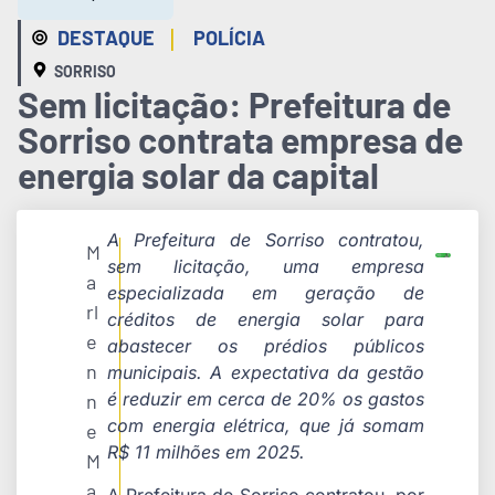
|
DESTAQUE
POLÍCIA
SORRISO
Sem licitação: Prefeitura de
Sorriso contrata empresa de
energia solar da capital
A Prefeitura de Sorriso contratou,
M
sem licitação, uma empresa
a
especializada em geração de
rl
créditos de energia solar para
e
abastecer os prédios públicos
n
municipais. A expectativa da gestão
é reduzir em cerca de 20% os gastos
n
com energia elétrica, que já somam
e
R$ 11 milhões em 2025.
M
a
A Prefeitura de Sorriso contratou, por