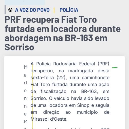
|
A VOZ DO POVO
POLÍCIA
PRF recupera Fiat Toro
furtada em locadora durante
abordagem na BR-163 em
Sorriso
A Polícia Rodoviária Federal (PRF)
M
recuperou, na madrugada desta
a
sexta-feira (22), uma caminhonete
rl
Fiat Toro furtada durante uma ação
e
de fiscalização na BR-163, em
n
Sorriso
. O veículo havia sido levado
de uma locadora em
Sinop
e seguia
n
em direção ao município de
e
Mirassol d’Oeste.
M