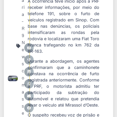
a
A ocorrência teve início após a PRF
ri
receber informações, por meio do
telefone 191, sobre o furto de
a
veículos registrado em Sinop. Com
-
base nas denúncias, os policiais
R
intensificaram as rondas pela
9
rodovia e localizaram uma Fiat Toro
N
branca trafegando no km 762 da
e
BR-163.
w
Durante a abordagem, os agentes
s
confirmaram que a caminhonete
c
constava na ocorrência de furto
o
registrada anteriormente. Conforme
m
a PRF, o motorista admitiu ter
a
participado da subtração do
s
automóvel e relatou que pretendia
levar o veículo até
Mirassol d’Oeste
.
s
e
O suspeito recebeu voz de prisão e