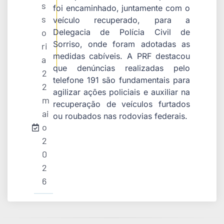
s
foi encaminhado, juntamente com o
s
veículo recuperado, para a
o
Delegacia de Polícia Civil de
Sorriso, onde foram adotadas as
ri
medidas cabíveis. A PRF destacou
a
que denúncias realizadas pelo
2
telefone 191 são fundamentais para
2
agilizar ações policiais e auxiliar na
m
recuperação de veículos furtados
ai
ou roubados nas rodovias federais.
o
2
0
2
6