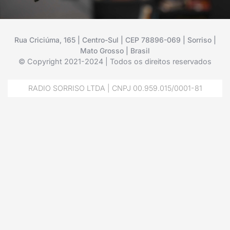
Rua Criciúma, 165 | Centro-Sul | CEP 78896-069 | Sorriso |
Mato Grosso | Brasil
© Copyright 2021-2024 | Todos os direitos reservados
RADIO SORRISO LTDA | CNPJ 00.959.015/0001-81